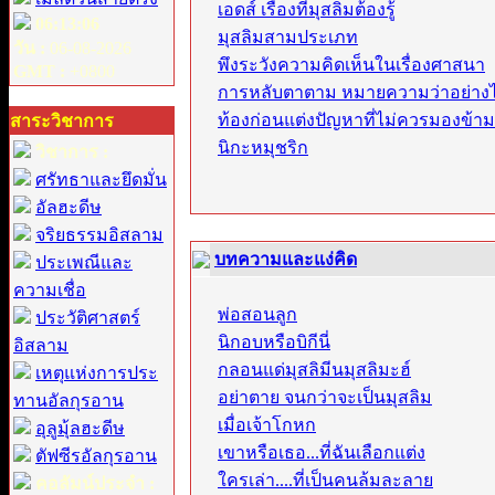
เอดส์ เรื่องที่มุสลิมต้องรู้
06:13:06
มุสลิมสามประเภท
วัน :
06-08-2026
พึงระวังความคิดเห็นในเรื่องศาสนา
GMT :
+0800
การหลับตาตาม หมายความว่าอย่าง
ท้องก่อนแต่งปัญหาที่ไม่ควรมองข้าม
สาระวิชาการ
นิกะหมุชริก
วิชาการ :
ศรัทธาและยึดมั่น
อัลฮะดีษ
จริยธรรมอิสลาม
บทความและแง่คิด
ประเพณีและ
ความเชื่อ
พ่อสอนลูก
ประวัติศาสตร์
นิกอบหรือบิกีนี่
อิสลาม
กลอนแด่มุสลิมีนมุสลิมะฮ์
เหตุแห่งการประ
อย่าตาย จนกว่าจะเป็นมุสลิม
ทานอัลกุรอาน
เมื่อเจ้าโกหก
อุลูมุ้ลฮะดีษ
เขาหรือเธอ...ที่ฉันเลือกแต่ง
ตัฟซีรอัลกุรอาน
ใครเล่า....ที่เป็นคนล้มละลาย
คอลัมน์ประจำ :