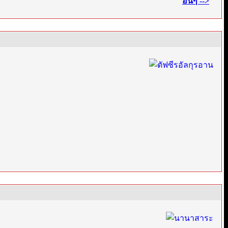
·
อื่นๆ -->