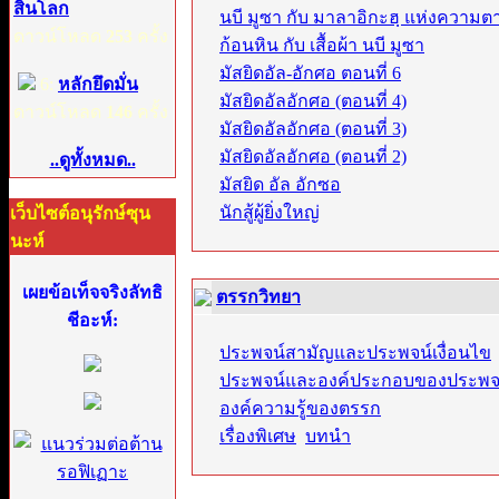
สิ้นโลก
นบี มูซา กับ มาลาอิกะฮฺ แห่งความต
ดาวน์โหลด
253
ครั้ง
ก้อนหิน กับ เสื้อผ้า นบี มูซา
มัสยิดอัล-อักศอ ตอนที่ 6
6:
หลักยึดมั่น
มัสยิดอัลอักศอ (ตอนที่ 4)
ดาวน์โหลด
146
ครั้ง
มัสยิดอัลอักศอ (ตอนที่ 3)
มัสยิดอัลอักศอ (ตอนที่ 2)
..ดูทั้งหมด..
มัสยิด อัล อักซอ
นักสู้ผู้ยิ่งใหญ่
เว็บไซต์อนุรักษ์ซุน
นะห์
เผยข้อเท็จจริงลัทธิ
ตรรกวิทยา
ชีอะห์:
ประพจน์สามัญและประพจน์เงื่อนไข
ประพจน์และองค์ประกอบของประพจ
องค์ความรู้ของตรรก
เรื่องพิเศษ
:
บทนำ