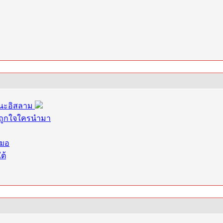
ศนะอิสลาม
ี่ถูกใจใครนำมา
ุฆอ
ต้