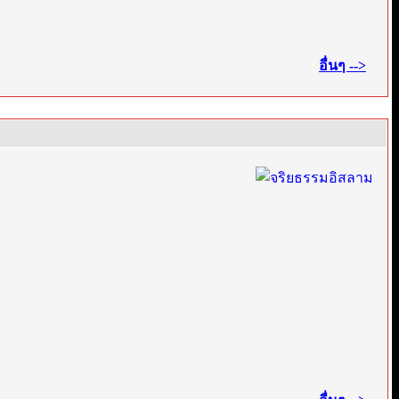
·
อื่นๆ -->