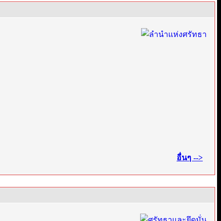
·
อื่นๆ -->