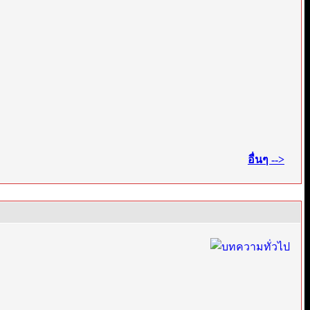
·
อื่นๆ -->