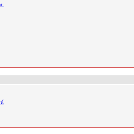
าย
น์