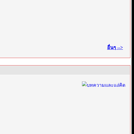
·
อื่นๆ -->