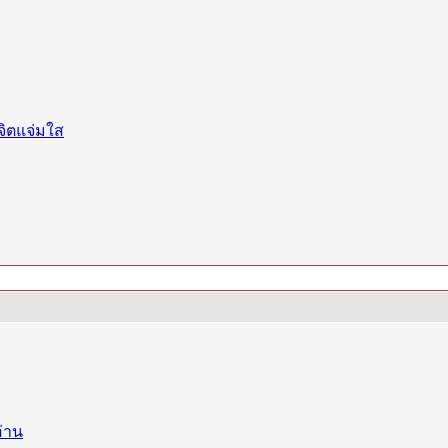
จิตแจ่มใส
อ่าน