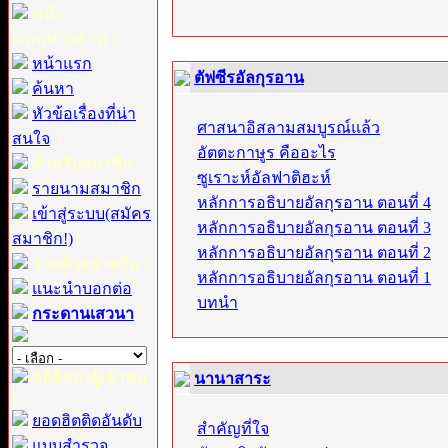
หน้า
แรก(ข่าวสาร) :
หน้าแรก
ตัฟซีรอัลกุรอาน
ค้นหา
หัวข้อเรื่องที่น่า
ศาสนาอิสลามสมบูรณ์แล้ว
สนใจ
อัตตะกาษูร คืออะไร
สำหรับสมาชิก :
ซูเราะห์อัลฟาติฮะห์
รายนามสมาชิก
หลักการอธิบายอัลกุรอาน ตอนที่ 4
เข้าสู่ระบบ(สมัคร
หลักการอธิบายอัลกุรอาน ตอนที่ 3
สมาชิก!)
หลักการอธิบายอัลกุรอาน ตอนที่ 2
ร่วมด้วยช่วยกัน :
หลักการอธิบายอัลกุรอาน ตอนที่ 1
แนะนำบอกต่อ
บทนำ
กระดานเสวนา
สถิติของผู้เข้าชม
นานาสาระ
:
ยอดฮิตติดอันดับ
สำคัญที่ใจ
แบบสำรวจ