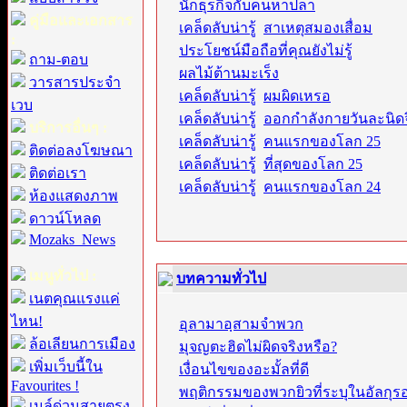
นักธุรกิจกับคนหาปลา
คู่มือและเอกสาร
เคล็ดลับน่ารู้
:
สาเหตุสมองเสื่อม
:
ประโยชน์มือถือที่คุณยังไม่รู้
ถาม-ตอบ
ผลไม้ต้านมะเร็ง
วารสารประจำ
เคล็ดลับน่ารู้
:
ผมผิดเหรอ
เวบ
เคล็ดลับน่ารู้
:
ออกกำลังกายวันละนิด
บริการอื่นๆ :
เคล็ดลับน่ารู้
:
คนแรกของโลก 25
ติดต่อลงโฆษณา
เคล็ดลับน่ารู้
:
ที่สุดของโลก 25
ติดต่อเรา
เคล็ดลับน่ารู้
:
คนแรกของโลก 24
ห้องแสดงภาพ
ดาวน์โหลด
Mozaks_News
เมนูทั่วไป :
บทความทั่วไป
เนตคุณแรงแค่
ไหน!
อุลามาอฺสามจำพวก
ล้อเลียนการเมือง
มุจญตะฮิดไม่ผิดจริงหรือ?
เพิ่มเว็บนี้ใน
เงื่อนไขของอะมั้ลที่ดี
Favourites !
พฤติกรรมของพวกยิวที่ระบุในอัลกุร
เมล์ด่วนสายตรง