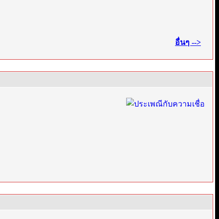
·
อื่นๆ -->