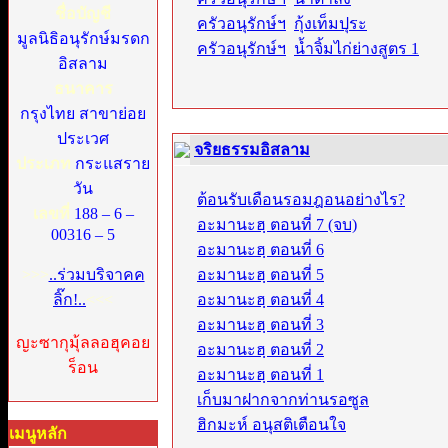
ชื่อบัญชี
ครัวอนุรักษ์ฯ
:
กุ้งเท็มปุระ
มูลนิธิอนุรักษ์มรดก
ครัวอนุรักษ์ฯ
:
น้ำจิ้มไก่ย่างสูตร 1
อิสลาม
ธนาคาร
กรุงไทย สาขาย่อย
ประเวศ
จริยธรรมอิสลาม
ประเภท
กระแสราย
วัน
ต้อนรับเดือนรอมฎอนอย่างไร?
เลขที่
188 – 6 –
อะมานะฮฺ ตอนที่ 7 (จบ)
00316 – 5
อะมานะฮฺ ตอนที่ 6
>>>
..ร่วมบริจาคค
อะมานะฮฺ ตอนที่ 5
ลิ๊ก!..
<<<
อะมานะฮฺ ตอนที่ 4
อะมานะฮฺ ตอนที่ 3
ญะซากุมุ้ลลอฮุคอย
อะมานะฮฺ ตอนที่ 2
ร็อน
อะมานะฮฺ ตอนที่ 1
เก็บมาฝากจากท่านรอซูล
ฮิกมะห์ อนุสติเตือนใจ
เมนูหลัก