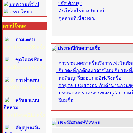
“อัศ-ศ็อบรฺ”
บทความทั่วไป
ฉันให้อะไรบ้างกับสามี
ตรรกวิทยา
กุหลาบที่เหี่ยวเฉา..
ดาวน์โหลด
1:
ถาม-ตอบ
ดาวน์โหลด
305
ครั้ง
ประเพณีกับความเชื่อ
2:
ขุดโคตรชีอะ
การร่วมเทศกาลรื่นเริงการเฟรในทั
ดาวน์โหลด
192
ครั้ง
อิบาดะที่ถูกต้องมาจากไหน อิบาดะท
หะดิษญารียะฮเฎาะอีฟจริงหรือ
3:
การทำแทน
อาซูรอ 10 มุฮัรรอม กับตำนานกวนซ
ดาวน์โหลด
108
ครั้ง
ประเพณีการแต่งงานของมุสลิมภาคใ
4:
ศรัทธาแบบ
ผีแม่ซื้อ
อิสลาม
ดาวน์โหลด
211
ครั้ง
ประวัติศาสตร์อิสลาม
5:
สัญญาณวัน