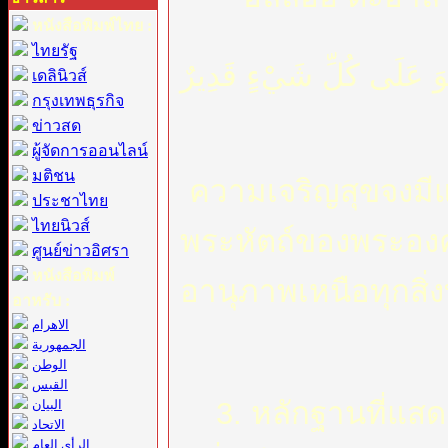
หนังสือพิมพ์ไทย :
ไทยรัฐ
َهُوَ عَلَى كُلِّ شَيْءٍ قَدِيرٌ
เดลินิวส์
กรุงเทพธุรกิจ
ข่าวสด
ผู้จัดการออนไลน์
มติชน
ความเจริญสุขจงมีแด
ประชาไทย
ไทยนิวส์
พระหัตถ์ของพระองค
ศูนย์ข่าวอิศรา
หนังสือพิมพ์
อานุภาพเหนือทุกสิ่
อาหรับ :
الاهرام
الجمهورية
الوطن
القبس
3. หลักฐานที่แสด
البيان
الاتحاد
الرأي العام