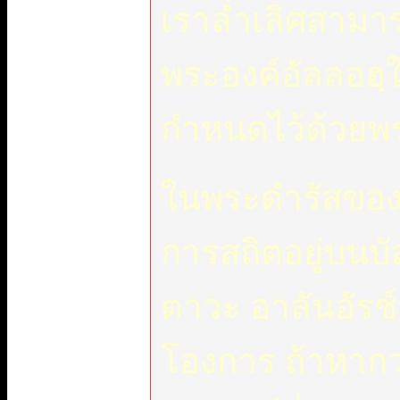
เราล่ำเลิศสามา
พระองค์อัลลอฮฺใ
กำหนดไว้ด้วยพร
ในพระดำรัสของพ
การสถิตอยู่บนบั
ตาวะ อาลันอัรช์
โองการ ถ้าหากว