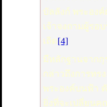
บัลลังก์ พระองค์
เจ้าจงถามผู้รอบร
เถิด
[4]
มีหลักฐานจากก
กล่าวถึงการทรง
พระองค์บนฟ้า ดั
ยิ่งที่จะเปลี่ย