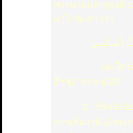
พระนามและคุณลักษ
ฟาโรห์กล่าวว่า
ُّ الْعَـالَمِينَ
และใครคือพระ
อัชชุอาเราะอฺ/23
2. ชิริกอัลอันดาด ( الأنداد
การเชื่อว่ายังมีพระเจ้า