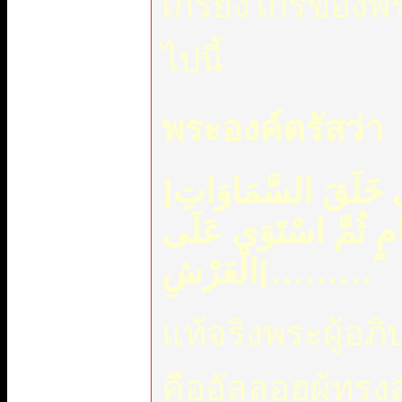
เกรียงไกรของพร
ไปนี้
พระองค์ตรัสว่า
]
ّذِي خَلَقَ السَّمَاوَاتِ
امٍ ثُمَّ اسْتَوَى عَلَى
الْعَرْشِ
[
………
แท้จริงพระผู้อภ
คืออัลลอฮฺผู้ทรง