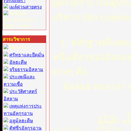
ผู้ทรงสร้าง เป็นผู้
Favourites !
เมล์ด่วนสายตรง
16:25:33
บริหาร (Ibn Usaim
วัน :
09-08-2026
GMT :
+0800
สาระวิชาการ
1. หลักฐานที่แสดง
วิชาการ :
หนึ่งเดียวของอัลลอ
ศรัทธาและยึดมั่น
อัลฮะดีษ
ต่างๆ คือ
จริยธรรมอิสลาม
ประเพณีและ
อัลลอฮ ตะอาลา ตร
ความเชื่อ
ประวัติศาสตร์
อิสลาม
เหตุแห่งการประ
ทานอัลกุรอาน
يَا أَيُّهَا النَّاسُ اذْكُرُوا نِعْمَةَ اللَّهِ عَلَيْكُمْ
อุลูมุ้ลฮะดีษ
ตัฟซีรอัลกุรอาน
هِ يَرْزُقُكُمْ مِنَ السَّمَاءِ