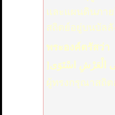
และแผนดินภาย
สถิตย์อยู่บนบัลลังก์.
พระองค์ตรัสว่า
]
َى الْعَرْشِ اسْتَوَى
ผู้ทรงกรุณาสถิตอ