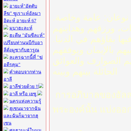
อายะห์"อัตตับ
ลีฆ" ซูเราะห์อัลมา
قه نوعان: عامة وخاصة
อิดะห์ อายะห์ 67
ات، ورزقهم وهدايتهم
มุบาฮะละห์
ฮะดีษ "มันซีละห์"
يها بقاؤهم في الدنيا
เปรียบท่านนบีกับอา
بيهم بالإيمان ويوفقهم
ลีดั่งมูซากับฮารูณ
ละครฉากนี้ที่ "ฆ่
هم الصوارف والعوائق
อดีรคุม"
الحائلة بينهم وبينه
คำตอบจากท่าน
อาลี
อาลีช่วยด้วย !!
การอภิบาลของอัลล
อาลี หรือ เยซู
นครแห่งความรู้
พระองค์นั้น แบ่งออ
ฮุเซนมาจากฉัน
และฉันก็มาจากฮุ
เซน
ศอฮาบะห์ในมุม