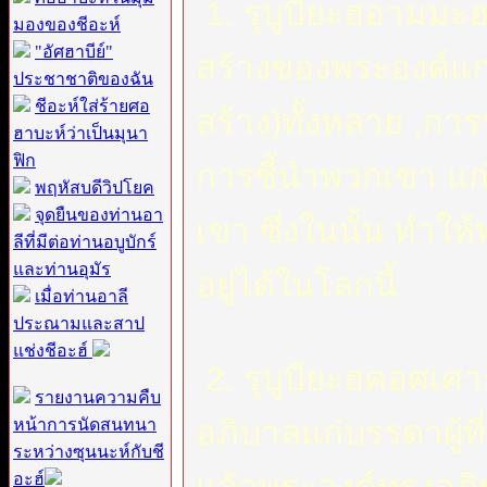
1. รุบูบียะฮอามมะฮ (ربوبية عامة ) คือ 
มองของชีอะห์
"อัศฮาบีย์"
สร้างของพระองค์แก่บ
ประชาชาติของฉัน
ชีอะห์ใส่ร้ายศอ
สร้าง)ทั้งหลาย ,กา
ฮาบะห์ว่าเป็นมุนา
ฟิก
การชี้นำพวกเขา แก่ส
พฤหัสบดีวิปโยค
จุดยืนของท่านอา
เขา ซึ่งในนั้น ทำใ
ลีที่มีต่อท่านอบูบักร์
และท่านอุมัร
อยู่ได้ในโลกนี้
เมื่อท่านอาลี
ประณามและสาป
แช่งชีอะฮ์
2. รุบูบียะฮคอศเศาะฮ (ربوبية خاصة) 
รายงานความคืบ
อภิบาลแก่บรรดาผู้ท
หน้าการนัดสนทนา
ระหว่างซุนนะห์กับชี
อะฮ์