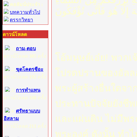
คอลัมน์ประจำ :
هَ إِلَّا هُوَ فَأَنَّى تُؤْفَكُونَ
บทความทั่วไป
ตรรกวิทยา
ดาวน์โหลด
1:
ถาม-ตอบ
โอ้มนุษย์เอ๋ย! พวกเ
ดาวน์โหลด
305
ครั้ง
2:
ขุดโคตรชีอะ
โปรดปรานของอัลลอฮฺ
ดาวน์โหลด
192
ครั้ง
พระผู้สร้างอื่นใดจา
3:
การทำแทน
ดาวน์โหลด
108
ครั้ง
ประทานปัจจัยยังชี
4:
ศรัทธาแบบ
และแผ่นดิน ไม่มีพร
อิสลาม
ดาวน์โหลด
211
ครั้ง
พระองค์ ดังนั้น ทำ