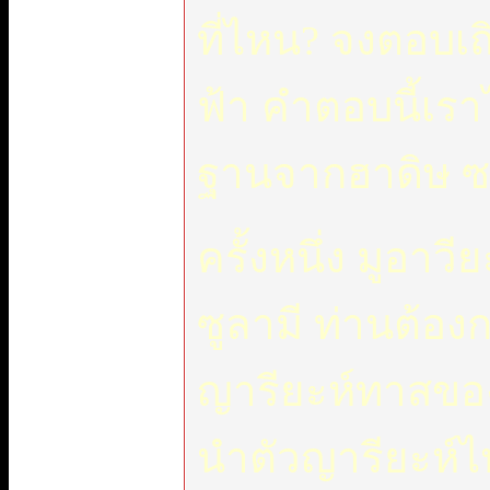
ที่ไหน? จงตอบเถ
ฟ้า คำตอบนี้เร
ฐานจากฮาดิษ ซอเ
ครั้งหนึ่ง มูอาวี
ซูลามี ท่านต้อง
ญารียะห์ทาสของท
นำตัวญารียะห์ไ