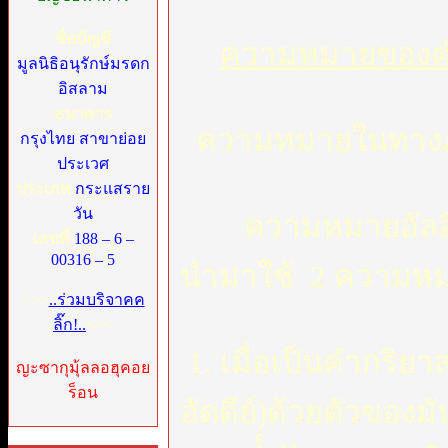
ชื่อบัญชี
ความหมายของค
มูลนิธิอนุรักษ์มรดก
อิสลาม
ธนาคาร
ความหมายในทาง
กรุงไทย สาขาย่อย
ประเวศ
ประเภท
กระแสราย
วัน
ความหมายอัลอีห
เลขที่
188 – 6 –
00316 – 5
นำมาใช้ 2 ความหม
>>>
..ร่วมบริจาคค
ลิ๊ก!..
<<<
1. เมื่อเป็นคำกริยา
ญะซากุมุ้ลลอฮุคอย
ร็อน
อัดดีย์)ด้วยตัวของ