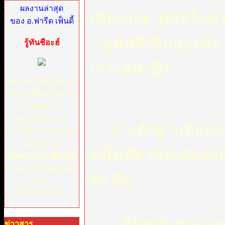
ผลงานล่าสุด
เคียงและ รูปเจว็ดต่
ของ อ.ฟารีด เฟ็นดี้
– ดูตัฟสีรอิบนุกะษีร
รู้ทันชีอะฮ์
เราะฮฟาฏีร
เผยกลลวงของชีอะห์
ในการดึงมุสลิมออก
จากอิสลาม
ตอบโต้ข้อกล่าว
2. หลักฐานที่แสด
หา,ใส่ร้าย,ประณาม
ศอฮาบะห์
หนึ่งเดียวของอัล
ติดต่อและสั่งซื้อได้ที่
คุณยะอ์กู๊บ น้อยนงค์
สิ่ง คือ
เยาว์
084 0004619
อัลลอฮ ตะอาลา 
ข่าวสาร