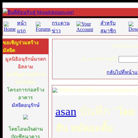
หน้า
กระดาน
สำหรับ
แรก
ข่าว
สมาชิก
ขอเชิญร่วมสร้าง
Moradokisla
มัสยิด
มูลนิธิอนุรักษ์มรดก
ค้นหาในหัวข้อนี้:
อิสลาม
[
กลับไปที่หน้า
ขอเชิญท่านบริจาค
สมทบทุน
โครงการก่อสร้าง
อัลอีหม่านในทัศนะของอะฮลุสซุนะฮ
อาคาร
มัสยิดอนุรักษ์
asan
บันทึก "
โดย 
สัน หมัดอะดั้ม
โดยโอนเงินผ่าน
บัญชีธนาคาร