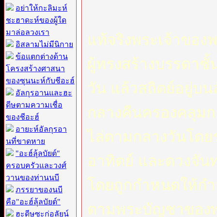
อย่าให้กะลิมะห์
ชะฮาดะห์ของผู้ใด
มาล่อลวงเรา
แท้จริงพระเจ้าของพว
อิสลามไม่มีนิกาย
ข้อแตกต่างด้าน
ผู้ทรงสร้างบรรดาช
โครงสร้างศาสนา
ของซุนนะห์กับชีอะฮ์
วัน แล้วสถิตย์อยู่บน
อัลกุรอานและฮะ
ดีษตามความเชื่อ
กลางคืนครองคลุมก
ของชีอะฮ์
อายะห์อัลกุรอา
ไล่ตามกลางวันโดยร
นที่ขาดหาย
"อะฮ์ลุ้ลบัยต์"
อาทิตย์ และดวงจัน
ครอบครัวและวงศ์
วานของท่านนบี
โดยถูกกำหนดให้กำ
ภรรยาของนบี
คือ"อะฮ์ลุ้ลบัยต์"
ตามพระบัญชาของพระอ
ฮะดีษซะก่อลัยน์