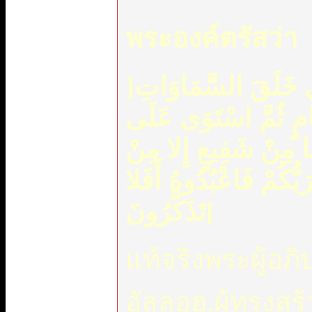
พระองค์ตรัสว่า
]
ّذِي خَلَقَ السَّمَاوَاتِ
امٍ ثُمَّ اسْتَوَى عَلَى
َا مِنْ شَفِيعٍ إِلا مِنْ
 رَبُّكُمْ فَاعْبُدُوهُ أَفَلا
تَذَكَّرُونَ
[
แท้จริงพระผู้อภ
อัลลอฮ.ผู้ทรงสร