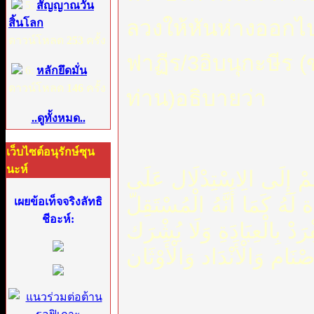
5:
สัญญาณวัน
ลวงให้หันห่างออกไ
สิ้นโลก
ดาวน์โหลด
253
ครั้ง
ฟาฏีร/3อิบนุกะษีร 
6:
หลักยึดมั่น
ดาวน์โหลด
146
ครั้ง
ท่าน)อธิบายว่า
..ดูทั้งหมด..
เว็บไซต์อนุรักษ์ซุน
นะห์
هُمْ إِلَى الِاسْتِدْلَال عَلَى
لَهُ كَمَا أَنَّهُ الْمُسْتَقِلّ
เผยข้อเท็จจริงลัทธิ
ชีอะห์:
رَدْ بِالْعِبَادَةِ وَلَا يُشْرَك
ْنَام وَالْأَنْدَاد وَالْأَوْثَان