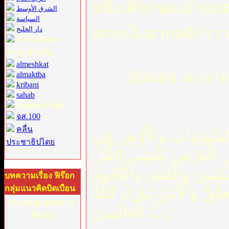
หนึ่งเดียวของอัลลอ
الشرق الأوسط
السياسة
ต่างๆในสากลจั
دار الخليج
ตำราศาสนา
ภาษาอาหรับ :
almeshkat
อัลลอฮ ตะอาลา 
almaktba
kribani
sahab
internet radio
จส.100
คลื่น
َ السَّمَاوَاتِ وَالْأَرْضَ فِي
ประชาธิปไตย
لَى الْعَرْشِ يُغْشِي اللَّيْلَ
لشَّمْسَ وَالْقَمَرَ وَالنُّجُومَ
บทความเรื่อง ฟิร๊อก
กลุ่มแนวคิดบิดเบือน
َلْقُ وَالْأَمْرُ تَبَارَكَ اللَّهُ
ตอนชีอะห์อิหม่าม
رَبُّ الْعَالَمِينَ
สิบสอง