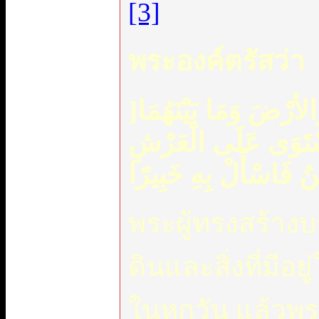
[3]
พระองค์ตรัสว่า
]
أرْضَ وَمَا بَيْنَهُمَا
 اسْتَوَى عَلَى الْعَرْشِ
نُ فَاسْأَلْ بِهِ خَبِيرًا
พระผู้ทรงสร้าง
ดินและสิ่งที่มีอย
ในหกวัน แล้วพร