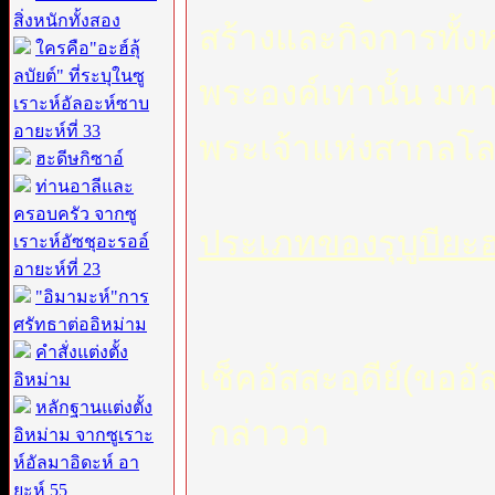
สิ่งหนักทั้งสอง
สร้างและกิจการทั้งห
ใครคือ"อะฮ์ลุ้
ลบัยต์" ที่ระบุในซู
พระองค์เท่านั้น มหาบร
เราะห์อัลอะห์ซาบ
อายะห์ที่ 33
พระเจ้าแห่งสากลโล
ฮะดีษกิซาอ์
ท่านอาลีและ
ครอบครัว จากซู
ประเภทของรุบูบียะ
เราะห์อัซชุอะรออ์
อายะห์ที่ 23
"อิมามะห์"การ
ศรัทธาต่ออิหม่าม
คำสั่งแต่งตั้ง
เช็คอัสสะอฺดีย์(ขอ
อิหม่าม
หลักฐานแต่งตั้ง
กล่าวว่า
อิหม่าม จากซูเราะ
ห์อัลมาอิดะห์ อา
ยะห์ 55