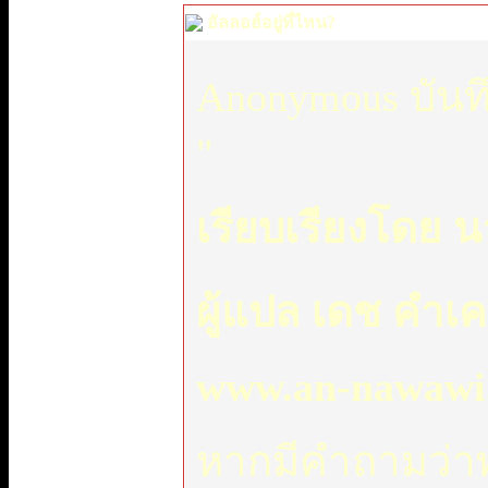
อัลลอฮ์อยู่ที่ไหน?
Anonymous บันท
"
เรียบเรียงโดย น
ผู้แปล เดช คำเ
www.an-nawawi.
หากมีคำถามว่าพ