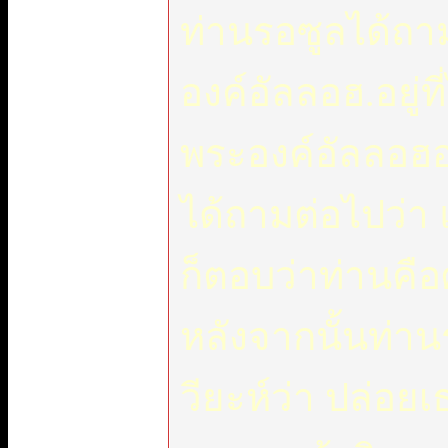
ท่านรอซูลได้ถา
องค์อัลลอฮ.อยู่
พระองค์อัลลอฮอ
ได้ถามต่อไปว่า 
ก็ตอบว่าท่านคื
หลังจากนั้นท่าน
วียะห์ว่า ปล่อยเ