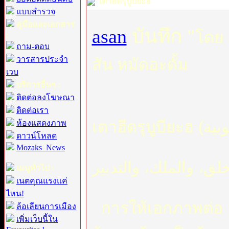
เตาฮีดรุบูบียะฮ
แบบสำรวจ
คู่มือและเอกสาร
asan
บันทึก "
โดย
:
ถาม-ตอบ
วารสารประจำ
สัน หมัดอะดั้ม
เวบ
บริการอื่นๆ :
ติดต่อลงโฆษณา
ติดต่อเรา
ห้องแสดงภาพ
ดาวน์โหลด
Mozaks_News
เมนูทั่วไป :
เนตคุณแรงแค่
ไหน!
การให้เอกภาพต่อ อ
ล้อเลียนการเมือง
เพิ่มเว็บนี้ใน