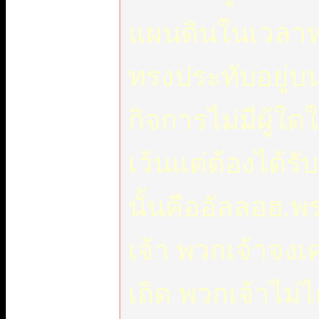
แผนดินในเวลาห
ทรงประทับอยู่บน
กิจการไม่มีผู้ใ
เว้นแต่ต้องได้รั
นั้นคืออัลลอฮ.
เจ้า พวกเจ้าจงเ
เถิด พวกเจ้าไม