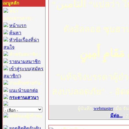
التأمين
“
“
แปลว่า 
เมนูหลัก
หน้า
แรก(ข่าวสาร) :
หน้าแรก
ดังอัลลอฮ ซุบฮาน
ค้นหา
หัวข้อเรื่องที่น่า
สนใจ
ي مَقَامٍ أَمِينٍ
สำหรับสมาชิก :
รายนามสมาชิก
เข้าสู่ระบบ(สมัคร
"แท้จริงบรรดาผู้ยำ
สมาชิก!)
ร่วมด้วยช่วยกัน :
สงบปลอดภัย" - อัด
แนะนำบอกต่อ
กระดานเสวนา
ผู้บันทึก
webmaster
เมื่อ จั
(
มีต่อ...
| 2
สถิติของผู้เข้าชม
:
ยอดฮิตติดอันดับ