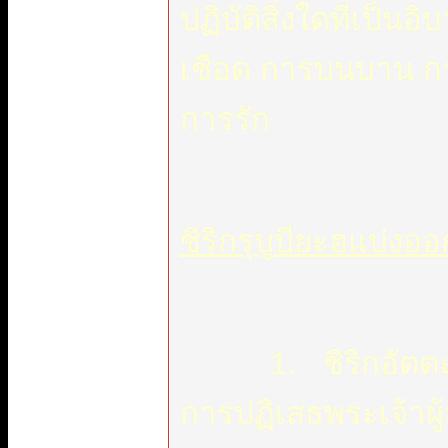
ปฏิบัติสิ่งใดที่เป็นอิ
เชือด การบนบาน กา
การรัก
ชิริกรุบูบียะฮแบ่งอ
1. ชิริกอัตตะฏีล(رك التعطيل
การปฏิเสธพระเจ้าผู