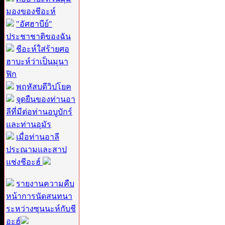
มองของชีอะห์
"อัศฮาบีย์"
ประชาชาติของฉัน
ชีอะห์ใส่ร้ายศอ
ฮาบะห์ว่าเป็นมุนา
ฟิก
พฤหัสบดีวิปโยค
จุดยืนของท่านอา
ลีที่มีต่อท่านอบูบักร์
และท่านอุมัร
เมื่อท่านอาลี
ประณามและสาป
แช่งชีอะฮ์
รายงานความคืบ
หน้าการนัดสนทนา
ระหว่างซุนนะห์กับชี
อะฮ์