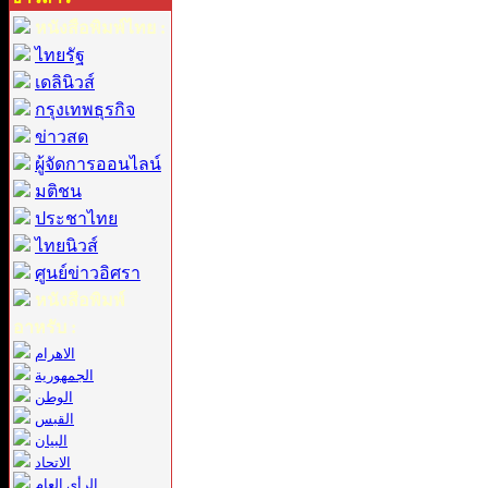
หนังสือพิมพ์ไทย :
ไทยรัฐ
เดลินิวส์
กรุงเทพธุรกิจ
ข่าวสด
ผู้จัดการออนไลน์
มติชน
ประชาไทย
ไทยนิวส์
ศูนย์ข่าวอิศรา
หนังสือพิมพ์
อาหรับ :
الاهرام
الجمهورية
الوطن
القبس
البيان
الاتحاد
الرأي العام