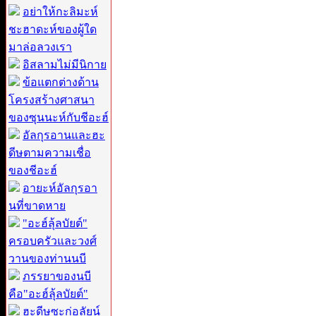
อย่าให้กะลิมะห์
ชะฮาดะห์ของผู้ใด
มาล่อลวงเรา
อิสลามไม่มีนิกาย
ข้อแตกต่างด้าน
โครงสร้างศาสนา
ของซุนนะห์กับชีอะฮ์
อัลกุรอานและฮะ
ดีษตามความเชื่อ
ของชีอะฮ์
อายะห์อัลกุรอา
นที่ขาดหาย
"อะฮ์ลุ้ลบัยต์"
ครอบครัวและวงศ์
วานของท่านนบี
ภรรยาของนบี
คือ"อะฮ์ลุ้ลบัยต์"
ฮะดีษซะก่อลัยน์