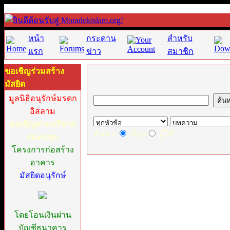
หน้า
กระดาน
สำหรับ
แรก
ข่าว
สมาชิก
ขอเชิญร่วมสร้าง
มัสยิด
มูลนิธิอนุรักษ์มรดก
อิสลาม
ขอเชิญท่านบริจาค
ค้นหา:
เรื่อง
ผู้ใช้
สมทบทุน
โครงการก่อสร้าง
อาคาร
มัสยิดอนุรักษ์
โดยโอนเงินผ่าน
บัญชีธนาคาร