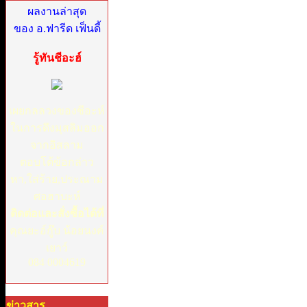
ผลงานล่าสุด
ของ อ.ฟารีด เฟ็นดี้
รู้ทันชีอะฮ์
เผยกลลวงของชีอะห์
ในการดึงมุสลิมออก
จากอิสลาม
ตอบโต้ข้อกล่าว
หา,ใส่ร้าย,ประณาม
ศอฮาบะห์
ติดต่อและสั่งซื้อได้ที่
คุณยะอ์กู๊บ น้อยนงค์
เยาว์
084 0004619
ข่าวสาร