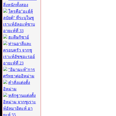
สิ่งหนักทั้งสอง
ใครคือ"อะฮ์ลุ้
ลบัยต์" ที่ระบุในซู
เราะห์อัลอะห์ซาบ
อายะห์ที่ 33
ฮะดีษกิซาอ์
ท่านอาลีและ
ครอบครัว จากซู
เราะห์อัซชุอะรออ์
อายะห์ที่ 23
"อิมามะห์"การ
ศรัทธาต่ออิหม่าม
คำสั่งแต่งตั้ง
อิหม่าม
หลักฐานแต่งตั้ง
อิหม่าม จากซูเราะ
ห์อัลมาอิดะห์ อา
ยะห์ 55