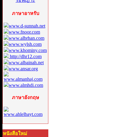
ภาษาอาหรับ
www.d-sunnah.net
www.fnoor.com
www.albrhan.com
www.wylsh.com
www.khominy.com
http://dhr12.com
www.albainah.net
www.ansar.org
www.almanhaj.com
www.almhdi.com
ภาษาอังกฤษ
www.ahlelbayt.com
หนังสือใหม่