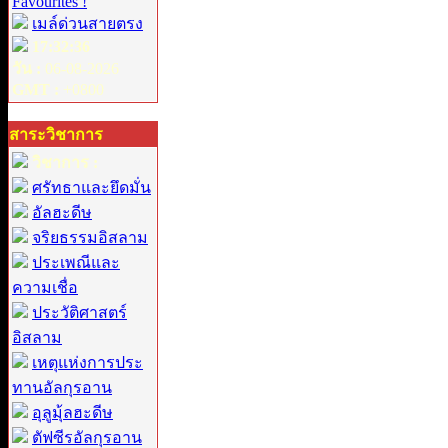
Favourites !
เมล์ด่วนสายตรง
17:32:36
วัน :
06-08-2026
GMT :
+0800
สาระวิชาการ
วิชาการ :
ศรัทธาและยึดมั่น
อัลฮะดีษ
จริยธรรมอิสลาม
ประเพณีและ
ความเชื่อ
ประวัติศาสตร์
อิสลาม
เหตุแห่งการประ
ทานอัลกุรอาน
อุลูมุ้ลฮะดีษ
ตัฟซีรอัลกุรอาน