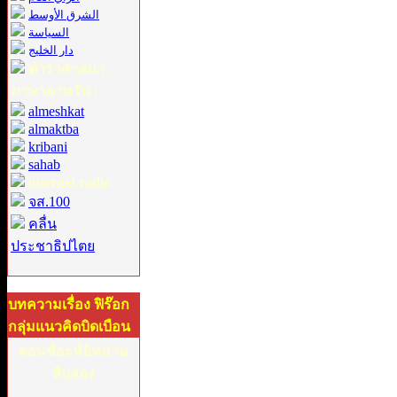
الشرق الأوسط
السياسة
دار الخليج
ตำราศาสนา
ภาษาอาหรับ :
almeshkat
almaktba
kribani
sahab
internet radio
จส.100
คลื่น
ประชาธิปไตย
บทความเรื่อง ฟิร๊อก
กลุ่มแนวคิดบิดเบือน
ตอนชีอะห์อิหม่าม
สิบสอง