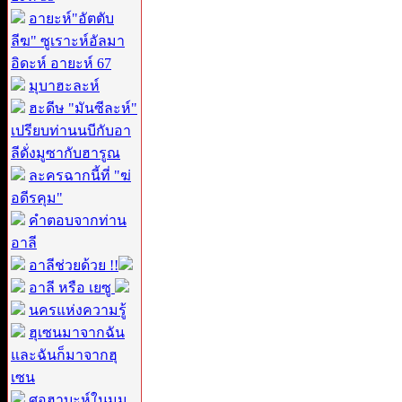
อายะห์"อัตตับ
ลีฆ" ซูเราะห์อัลมา
อิดะห์ อายะห์ 67
มุบาฮะละห์
ฮะดีษ "มันซีละห์"
เปรียบท่านนบีกับอา
ลีดั่งมูซากับฮารูณ
ละครฉากนี้ที่ "ฆ่
อดีรคุม"
คำตอบจากท่าน
อาลี
อาลีช่วยด้วย !!
อาลี หรือ เยซู
นครแห่งความรู้
ฮุเซนมาจากฉัน
และฉันก็มาจากฮุ
เซน
ศอฮาบะห์ในมุม