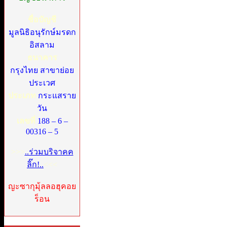
ชื่อบัญชี
มูลนิธิอนุรักษ์มรดก
อิสลาม
ธนาคาร
กรุงไทย สาขาย่อย
ประเวศ
ประเภท
กระแสราย
วัน
เลขที่
188 – 6 –
00316 – 5
>>>
..ร่วมบริจาคค
ลิ๊ก!..
<<<
ญะซากุมุ้ลลอฮุคอย
ร็อน