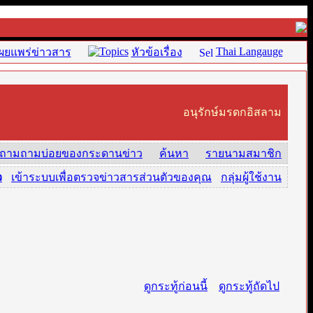
Thai Langauge
ผยแพร่ข่าวสาร
หัวข้อเรื่อง
อนุรักษ์มรดกอิสลาม
ถามถามบ่อยของกระดานข่าว
ค้นหา
รายนามสมาชิก
ว
·
เข้าระบบเพื่อตรวจข่าวสารส่วนตัวของคุณ
·
กลุ่มผู้ใช้งาน
ดูกระทู้ก่อนนี้
::
ดูกระทู้ถัดไป