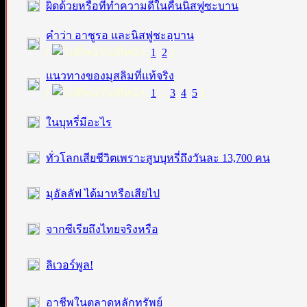
ผิดด้วยหรือที่ทำความดีในคืนนิสฟูซะบาน
คำว่า อาชูรอ และนิสฟูชะอฺบาน
[
ไปที่หน้า:
1
,
2
]
แนวทางของมุสลิมที่แท้จริง
[
ไปที่หน้า:
1
...
3
,
4
,
5
]
ในบุหรี่มีอะไร
ทั่วโลกเสียชีวิตเพราะสูบบุหรี่ถึงวันละ 13,700 คน
มุอัลลัฟ ได้มาหรือเสียไป
จากซีเรียถึงไทยจริงหรือ
ลิเวอร์พูล!
อาชีพในตลาดหลักทรัพย์