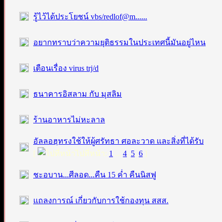
รู้ไว้ได้ประโยชน์ vbs/redlof@m......
อยากทราบว่าความยุติธรรมในประเทศนี้มันอยู่ไหน
เตือนเรื่อง virus trj/d
ธนาคารอิสลาม กับ มุสลิม
ร้านอาหารไม่หะลาล
อัลลอฮฺทรงใช้ให้ผู้ศรัทธา ศอละวาด และสิ่งที่ได้รับ
[
ไปที่หน้า:
1
...
4
,
5
,
6
]
ชะอบาน...ศีลอด...คืน 15 ค่ำ คืนนิสฟู
แถลงการณ์ เกี่ยวกับการใช้กองทุน สสส.