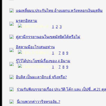
แฉเหลี่ยมบ.ประกันไทย อ้างแยกบ.หวังหลอกเงินมุสลิม
มรดกอิสลาม
[
ไปที่หน้า:
1
,
2
,
3
]
คู่สามีภรรยานอนในเขตมัสยิดได้หรือไม่
อิสลามมีอะไรเสนอท่าน
[
ไปที่หน้า:
1
...
7
,
8
,
9
]
รู้ไว้ได้ประโยชน์เรื่องของ 4 อิมาม
[
ไปที่หน้า:
1
...
7
,
8
,
9
]
อิบลิส เป็นมะลาอิกะฮ์ จริงหรือ?
ร่วมรับฟังบรรยายเรื่อง ประวัติ โค้ก และ เป็ปซี่...ศ.21 ต
นี่เวบพวกค่าวาริจหรองัย..?