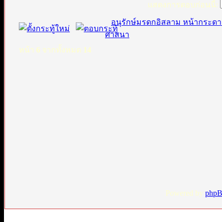
แสดงการตอบก่อนนี้:
อนุรักษ์มรดกอิสลาม หน้ากระดา
ศาสนา
หน้า
6
จากทั้งหมด
14
Powered by
php