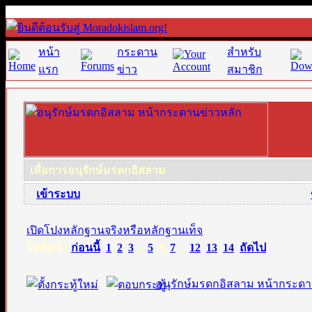
หน้า
กระดาน
สำหรับ
แรก
ข่าว
สมาชิก
เพื่อการอนุรักษ์มรดกอิสลาม
·
เข้าระบบ
เปิดโปงหลักฐานจริงหรือหลักฐานเท็จ
ไปที่หน้า
ก่อนนี้
1
,
2
,
3
...
5
,
6
,
7
...
12
,
13
,
14
ถัดไป
อนุรักษ์มรดกอิสลาม หน้ากระดา