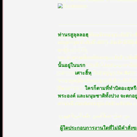
________________________________
ท่านรสูลุลลอฮฺ
(ศ็อลลัลลอฮุอะลัยฮิวะส
ยอบูดาวูด(ลำดับที่ 4607), อัต-ติรฺมิซีย์(
ฮาญิบ (1-137)
และตัวท่าน(ศ็อลลัลลอฮุอะลัยฮิวะสัลลัม
นั้นอยู่ในนรก
” บันทึกโดยอัน-นาสาอีย์(
กล่าวว่า
เศาะฮิ้หฺ
ในมัจญ์มูอฺ อัล-ฟัตวา 
ท่านรสูล(ศ็อลลัลลอฮุอะลัยฮิวะสัลลัม)
ดีษกล่าวว่า “
ใครก็ตามที่ทำบิดอะฮฺหร
พระองค์ และมนุษชาติทั้งปวง จะตกอยู่
ท่านนบี ศอลลัลลอฮุอะลัยฮิวะสัลลัม ก
من عمل عملاً ليس عليه أمرنا فهو رد
"
ผู้ใดประกอบการงานใดที่ไม่มีคำสั่งข