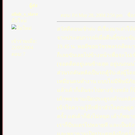
ผู้ส่ง
allah_s_slave
ตอบ: Fri May 28, 2004 2:56 pm
ชื่อกร
มือใหม่
สวัสดีตอนเช้าค่ะ มีเรื่องมาเล่าให้
จากประสบการณ์เมื่อคืนนี้ขณะขับ
เข้าร่วมเมื่อ:
19.45 น. พอดีซอยวัชรพลรถติดมาก
22/05/2004
ตอบ: 7
ก็เลยขับเลยไปข้างหน้าเพื่อจะไป
(จอดติดอยู่เลนซ้ายสุด อยู่บนถน
ส่วนรถคันหลังเป็นรถตู้รับ-ส่งผู้
เหมือนคนทำงาน แบบไม่มีพิษมีภัย
แล้วเค้าก็เดินจะไปทางข้างหลัง ก็น
เค้าพยายามเปิดประตูรถด้านหลัง
เข้าใจความรู้สึกที่ว่าหัวใจตกอยู่
ครั้ง แต่เค้าก็ยังไม่หยุด เค้าก็
เราก็บีบแตรไปหลายที และเป็นจังห
และพยายามเปิดประตูหลังอีกครั้ง