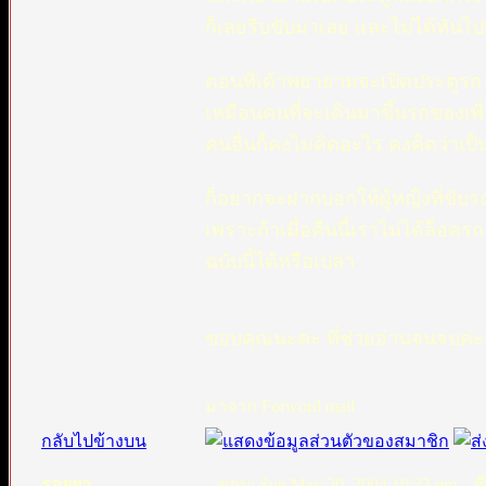
ก็เลยรีบขับมาเลย และไม่ได้หันไปม
ตอนที่เค้าพยายามจะเปิดประตูรถ
เหมือนคนที่จะเดินมาขึ้นรถของเพื่
คนอื่นก็คงไม่คิดอะไร คงคิดว่าเป็
ก็อยากจะฝากบอกให้ผู้หญิงที่ขับ
เพราะถ้าเมื่อคืนนี้เราไม่ได้ล็อครถ
ฉบับนี้ได้หรือเปล่า
ขอบคุณนะคะ ที่ช่วยอ่านจนจบค่ะ
มาจาก Forword mail
กลับไปข้างบน
รอยยา
ตอบ: Sun May 30, 2004 10:33 pm
ชื่