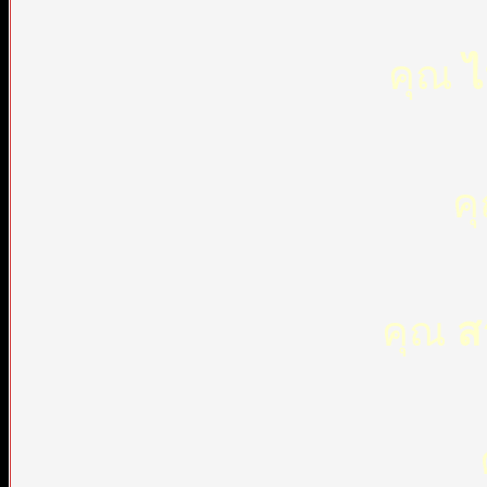
คุณ
ไ
ค
คุณ
ส