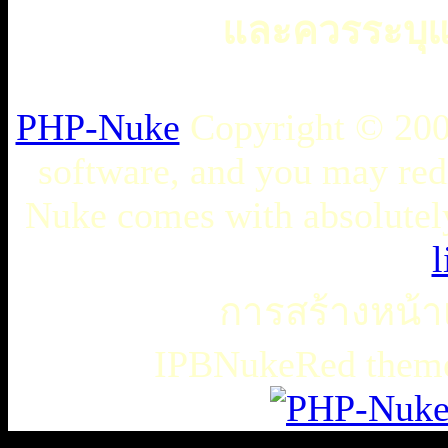
และควรระบุแห
PHP-Nuke
Copyright © 2005
software, and you may redi
Nuke comes with absolutely 
l
การสร้างหน้าเ
IPBNukeRed the
เธเธญเน€เธเธฃเธ”เธดเธ•เธเธฃเธตเธซเธเนเธญเธขเธเธฃเธฑเธเธชเธกเธฑเธเธฃเธเธธเนเธเธฃเธฑเธเธเธฑเนเธเนเธกเนเธ•เนเธญเธเธเธฒเธ
เธชเธฅเนเธญเธ•เธญเธญเธเนเธฅเธเน