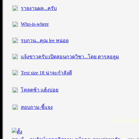
รายงานผล...ครับ
Who-is-where
รบกวน...คุณ lee หน่อย
แจ้งข่าวครับ:เปิดสอนกวดวิชา...โดย ดารุลอุลูม
Text size 18 น่าจะกำลังดี
โหลดช้า แฮ้งบ่อย
สอบถาม-ชี้แจง
แสดงกระทู้ก่