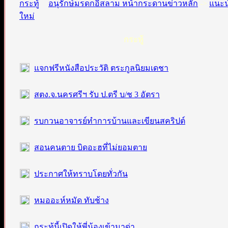
อนุรักษ์มรดกอิสลาม หน้ากระดานข่าวหลัก
->
แนะน
กระทู้
แจกฟรีหนังสือประวัติ ตระกูลนิยมเดชา
สตง.จ.นครศรีฯ รับ ป.ตรี บ/ช 3 อัตรา
รบกวนอาจารย์ทำการบ้านและเขียนสคริปต์
สอนคนตาย บิดอะฮที่ไม่ยอมตาย
ประกาศให้ทราบโดยทั่วกัน
หมออะห์หมัด ทับช้าง
กระทู้นี้เปิดให้พี่น้องเข้ามาด่า