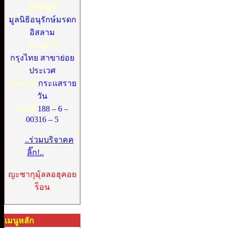
ชื่อบัญชี
มูลนิธิอนุรักษ์มรดก
อิสลาม
ธนาคาร
กรุงไทย สาขาย่อย
ประเวศ
ประเภท
กระแสราย
วัน
เลขที่
188 – 6 –
00316 – 5
>>>
..ร่วมบริจาคค
ลิ๊ก!..
<<<
ญะซากุมุ้ลลอฮุคอย
ร็อน
เมนูหลัก