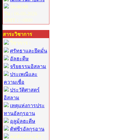
18:46:08
วัน :
06-08-2026
GMT :
+0800
สาระวิชาการ
วิชาการ :
ศรัทธาและยึดมั่น
อัลฮะดีษ
จริยธรรมอิสลาม
ประเพณีและ
ความเชื่อ
ประวัติศาสตร์
อิสลาม
เหตุแห่งการประ
ทานอัลกุรอาน
อุลูมุ้ลฮะดีษ
ตัฟซีรอัลกุรอาน
คอลัมน์ประจำ :