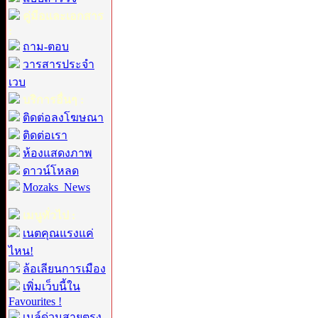
คู่มือและเอกสาร
:
ถาม-ตอบ
วารสารประจำ
เวบ
บริการอื่นๆ :
ติดต่อลงโฆษณา
ติดต่อเรา
ห้องแสดงภาพ
ดาวน์โหลด
Mozaks_News
เมนูทั่วไป :
เนตคุณแรงแค่
ไหน!
ล้อเลียนการเมือง
เพิ่มเว็บนี้ใน
Favourites !
เมล์ด่วนสายตรง