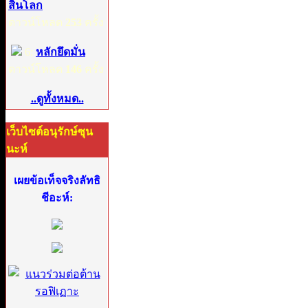
สิ้นโลก
ดาวน์โหลด
253
ครั้ง
6:
หลักยึดมั่น
ดาวน์โหลด
146
ครั้ง
..ดูทั้งหมด..
เว็บไซต์อนุรักษ์ซุน
นะห์
เผยข้อเท็จจริงลัทธิ
ชีอะห์: