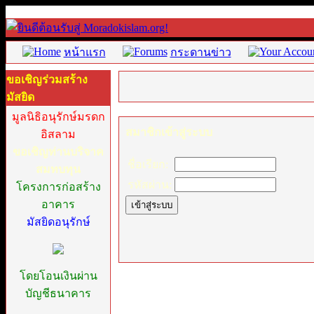
หน้าแรก
กระดานข่าว
ขอเชิญร่วมสร้าง
มัสยิด
มูลนิธิอนุรักษ์มรดก
สมาชิกเข้าสู่ระบบ
อิสลาม
ขอเชิญท่านบริจาค
ชื่อเรียก:
สมทบทุน
รหัสผ่าน:
โครงการก่อสร้าง
อาคาร
มัสยิดอนุรักษ์
โดยโอนเงินผ่าน
บัญชีธนาคาร