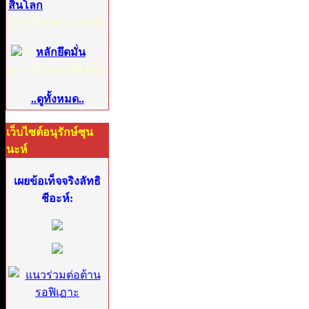
สิ้นโลก
ดาวน์โหลด
253
ครั้ง
6:
หลักยึดมั่น
ดาวน์โหลด
146
ครั้ง
..ดูทั้งหมด..
เว็บไซต์อนุรักษ์ซุน
นะห์
เผยข้อเท็จจริงลัทธิ
ชีอะห์: