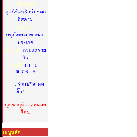
ชื่อบัญชี
มูลนิธิอนุรักษ์มรดก
อิสลาม
ธนาคาร
กรุงไทย สาขาย่อย
ประเวศ
ประเภท
กระแสราย
วัน
เลขที่
188 – 6 –
00316 – 5
>>>
..ร่วมบริจาคค
ลิ๊ก!..
<<<
ญะซากุมุ้ลลอฮุคอย
ร็อน
เมนูหลัก