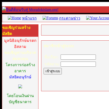
หน้าแรก
กระดานข่าว
ขอเชิญร่วมสร้าง
มัสยิด
มูลนิธิอนุรักษ์มรดก
สมาชิกเข้าสู่ระบบ
อิสลาม
ขอเชิญท่านบริจาค
ชื่อเรียก:
สมทบทุน
รหัสผ่าน:
โครงการก่อสร้าง
อาคาร
มัสยิดอนุรักษ์
โดยโอนเงินผ่าน
บัญชีธนาคาร