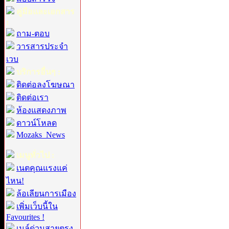
คู่มือและเอกสาร
:
ถาม-ตอบ
วารสารประจำ
เวบ
บริการอื่นๆ :
ติดต่อลงโฆษณา
ติดต่อเรา
ห้องแสดงภาพ
ดาวน์โหลด
Mozaks_News
เมนูทั่วไป :
เนตคุณแรงแค่
ไหน!
ล้อเลียนการเมือง
เพิ่มเว็บนี้ใน
Favourites !
เมล์ด่วนสายตรง