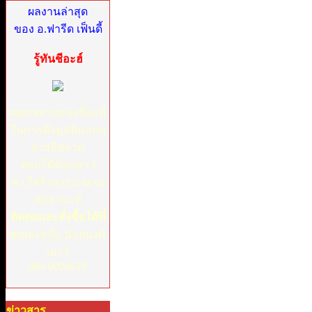
ผลงานล่าสุด
ของ อ.ฟารีด เฟ็นดี้
รู้ทันชีอะฮ์
เผยกลลวงของชีอะห์
ในการดึงมุสลิมออก
จากอิสลาม
ตอบโต้ข้อกล่าว
หา,ใส่ร้าย,ประณาม
ศอฮาบะห์
ติดต่อและสั่งซื้อได้ที่
คุณยะอ์กู๊บ น้อยนงค์
เยาว์
084 0004619
ข่าวสาร