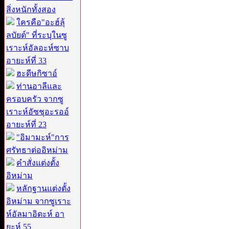
สิ่งหนักทั้งสอง
ใครคือ"อะฮ์ลุ้
ลบัยต์" ที่ระบุในซู
เราะห์อัลอะห์ซาบ
อายะห์ที่ 33
ฮะดีษกิซาอ์
ท่านอาลีและ
ครอบครัว จากซู
เราะห์อัซชุอะรออ์
อายะห์ที่ 23
"อิมามะห์"การ
ศรัทธาต่ออิหม่าม
คำสั่งแต่งตั้ง
อิหม่าม
หลักฐานแต่งตั้ง
อิหม่าม จากซูเราะ
ห์อัลมาอิดะห์ อา
ยะห์ 55