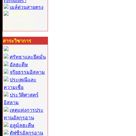
Favourites !
เมล์ด่วนสายตรง
10:30:30
วัน :
09-08-2026
GMT :
+0800
สาระวิชาการ
วิชาการ :
ศรัทธาและยึดมั่น
อัลฮะดีษ
จริยธรรมอิสลาม
ประเพณีและ
ความเชื่อ
ประวัติศาสตร์
อิสลาม
เหตุแห่งการประ
ทานอัลกุรอาน
อุลูมุ้ลฮะดีษ
ตัฟซีรอัลกุรอาน