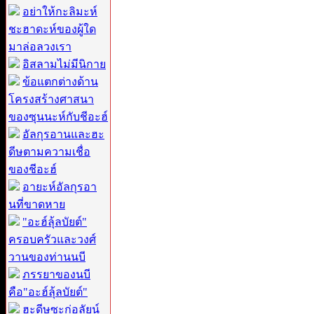
อย่าให้กะลิมะห์
ชะฮาดะห์ของผู้ใด
มาล่อลวงเรา
อิสลามไม่มีนิกาย
ข้อแตกต่างด้าน
โครงสร้างศาสนา
ของซุนนะห์กับชีอะฮ์
อัลกุรอานและฮะ
ดีษตามความเชื่อ
ของชีอะฮ์
อายะห์อัลกุรอา
นที่ขาดหาย
"อะฮ์ลุ้ลบัยต์"
ครอบครัวและวงศ์
วานของท่านนบี
ภรรยาของนบี
คือ"อะฮ์ลุ้ลบัยต์"
ฮะดีษซะก่อลัยน์