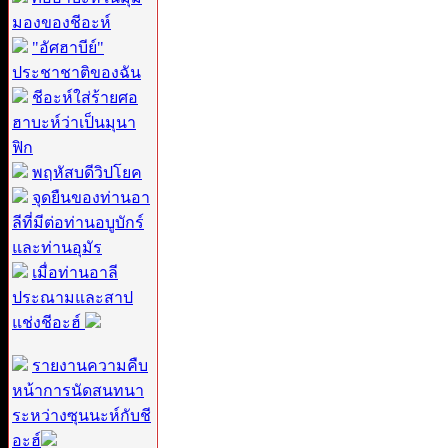
มองของชีอะห์
"อัศฮาบีย์"
ประชาชาติของฉัน
ชีอะห์ใส่ร้ายศอ
ฮาบะห์ว่าเป็นมุนา
ฟิก
พฤหัสบดีวิปโยค
จุดยืนของท่านอา
ลีที่มีต่อท่านอบูบักร์
และท่านอุมัร
เมื่อท่านอาลี
ประณามและสาป
แช่งชีอะฮ์
รายงานความคืบ
หน้าการนัดสนทนา
ระหว่างซุนนะห์กับชี
อะฮ์