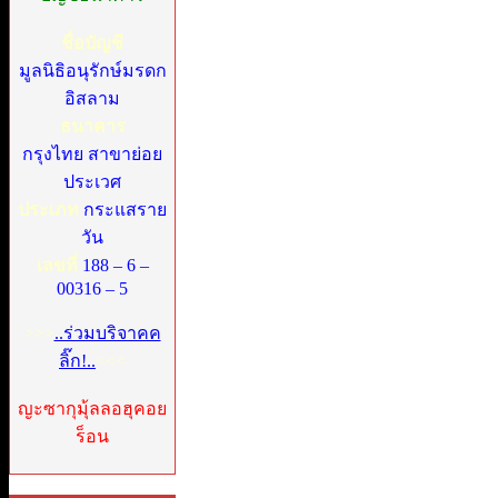
ชื่อบัญชี
มูลนิธิอนุรักษ์มรดก
อิสลาม
ธนาคาร
กรุงไทย สาขาย่อย
ประเวศ
ประเภท
กระแสราย
วัน
เลขที่
188 – 6 –
00316 – 5
>>>
..ร่วมบริจาคค
ลิ๊ก!..
<<<
ญะซากุมุ้ลลอฮุคอย
ร็อน