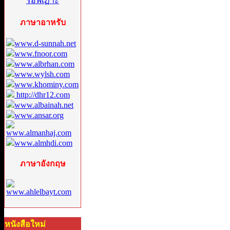
ภาษาอาหรับ
www.d-sunnah.net
www.fnoor.com
www.albrhan.com
www.wylsh.com
www.khominy.com
http://dhr12.com
www.albainah.net
www.ansar.org
www.almanhaj.com
www.almhdi.com
ภาษาอังกฤษ
www.ahlelbayt.com
หนังสือใหม่