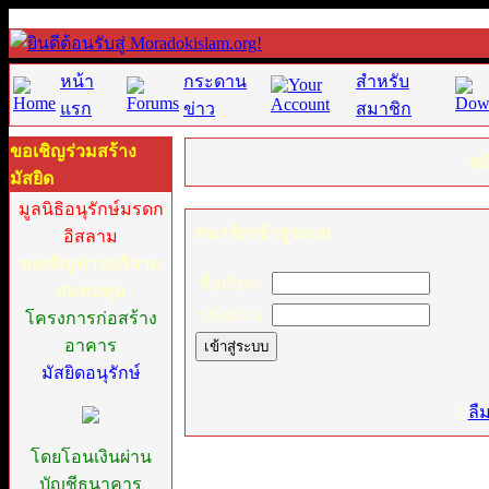
หน้า
กระดาน
สำหรับ
แรก
ข่าว
สมาชิก
ขอเชิญร่วมสร้าง
สม
มัสยิด
มูลนิธิอนุรักษ์มรดก
สมาชิกเข้าสู่ระบบ
อิสลาม
ขอเชิญท่านบริจาค
ชื่อเรียก:
สมทบทุน
รหัสผ่าน:
โครงการก่อสร้าง
อาคาร
มัสยิดอนุรักษ์
[
ลื
โดยโอนเงินผ่าน
บัญชีธนาคาร