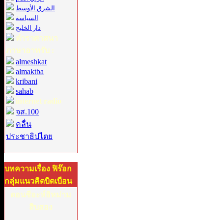
الشرق الأوسط
السياسة
دار الخليج
ตำราศาสนา
ภาษาอาหรับ :
almeshkat
almaktba
kribani
sahab
internet radio
จส.100
คลื่น
ประชาธิปไตย
บทความเรื่อง ฟิร๊อก
กลุ่มแนวคิดบิดเบือน
ตอนชีอะห์อิหม่าม
สิบสอง