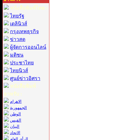
หนังสือพิมพ์ไทย :
ไทยรัฐ
เดลินิวส์
กรุงเทพธุรกิจ
ข่าวสด
ผู้จัดการออนไลน์
มติชน
ประชาไทย
ไทยนิวส์
ศูนย์ข่าวอิศรา
หนังสือพิมพ์
อาหรับ :
الاهرام
الجمهورية
الوطن
القبس
البيان
الاتحاد
الرأي العام