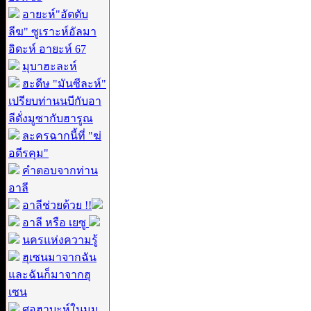
อายะห์"อัตตับ
ลีฆ" ซูเราะห์อัลมา
อิดะห์ อายะห์ 67
มุบาฮะละห์
ฮะดีษ "มันซีละห์"
เปรียบท่านนบีกับอา
ลีดั่งมูซากับฮารูณ
ละครฉากนี้ที่ "ฆ่
อดีรคุม"
คำตอบจากท่าน
อาลี
อาลีช่วยด้วย !!
อาลี หรือ เยซู
นครแห่งความรู้
ฮุเซนมาจากฉัน
และฉันก็มาจากฮุ
เซน
ศอฮาบะห์ในมุม