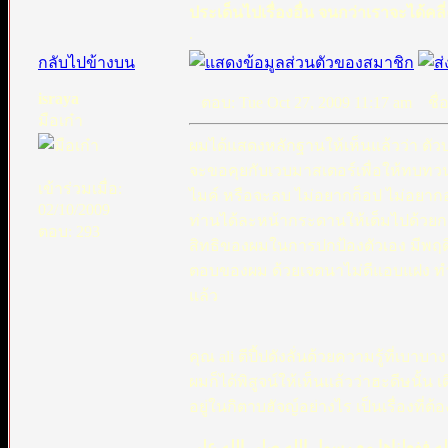
ประเด็นไปเรื่องอื่น จนกว่าเราจะได้ค
.
กลับไปข้างบน
israya
ตอบ: Tue Oct 27, 2009 11:17 am
ชื่อ
มือเก๋า
ผมได้แสดงหลักฐานให้เห็นแล้วว่า ตัวบ
จะขอคุยกับเวบมาสเตอร์เพื่อให้ทบทว
เข้าร่วมเมื่อ:
ไมค์ หรือจะลบ ไม่อยากก็อป ไม่อยากอ่า
02/10/2009
ท่านได้ละหน้ากระดานให้เต็มไปด้วย
ตอบ: 293
สิทธิของผมในการปกป้องตัวเอง มีพฤติ
ตอบของผม ด้วยเจตนาไม่ดีแอบแฝง ทำใ
แล้ว
คุณ ali ตีปี้ปดังลั่นด้วยความรู้ที่เบาบางว่า ดูมันกล้าซิ ม
ผมก็ได้พิสูจน์ให้เห็นแล้วว่าฮะดีษนั้น เดิมทีมีข้อความคำว่า ال انه عمر
อยู่ในกิตาบฮัจญ์อย่างไร เป็นเรื่องที่ต้
ه ففعلناها مع رسول الله صلى الله علي