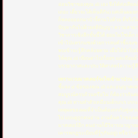
อ่อนวิชาของคุณ ali เอง จึงได้ส่งเสียงเ
เถอะ เดี๋ยวจะได้เห็นดีกัน) แค่เห็นผ
ก็พลอยออกมาบ้าจี้ตามไปด้วย ที่จริงไม
ปัญหากันไปด้วยสติปัญญา ความสามารถข
วิชาการเชิงลึกขั้นนี้ได้ ย่อมไม่ใช่เด
เข้าไปแทรกแซงด้วยการลบคำชี้แจงข
พบเข้าจะรู้สึกคล้อยตาม เมื่อได้นำไป
ให้คุณ ali เขียนด่าไปเรื่อยๆ และถึง
บรรยากาศและประวัติศาสตร์ความรู้สึก
เพราะเวบมาสเตอร์จงใจเข้ามาป่วน
โด
ชี้แจง ๔ ข้อของคุณ ali และอนุญาตเฉพา
สมบูรณ์ครบถ้วนหรือไม่ ก็ต้องว่ากัน
คุณ ali ท่านทำตัวเหมือนเด็กเกเร เกกะ
เหตุผลของผมที่จำเป็นต้องถกกับคู่เส
ไป แบบดูถูกคนอ่าน งานค้นคว้าของผม
มาสเตอร์อีก คนอ่านก็มีวิจารณาญาณ แ
เคารพกฏระเบียบที่รู้ๆกันอยู่) หรือว