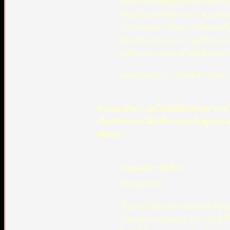
กลับมาตามสัญญา หลังจากมีภาร
ท่านเว็บแจ้งให้ทราบว่า ช่วงที่ผ
ท่านถามผมว่าต้องการชี้แจงหรื
ต้องเรียนตามตรงว่า รูปที่ท่านเว
ดังนั้นรบกวนชีอะฮ์โพ้สต์กลับมา
แต่ผมต้องย้ำว่า เรื่องที่จะสนทน
ท่านจะเห็นว่า ผมไม่ได้ถือวิสาสะ ฉว
เปื่อยชิงความได้เปรียบ ต่างกับคู่ส
เตือนว่า
webmaster บันทึก:
เรียนคุณชีอะ
เนื่องจากคู่สนทนาของคุณ คือคุ
ว่าจะเดินทางไปธุระใน 3 วันนี้ ค