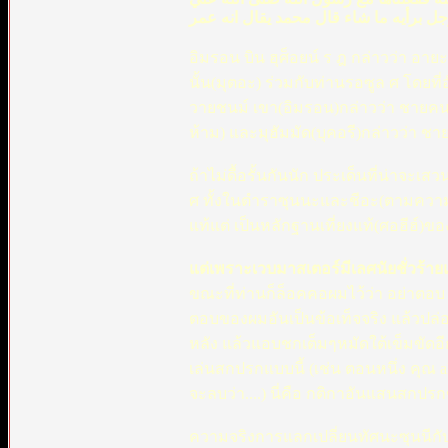
ل برأيه ما شاء قال محمد يقال انه عمر
อิมรอน บิน ฮุศ็อยน์ ร ฎ กล่าวว่า อาย
นั้น(มุตอะ) ร่วมกับท่านรอซูล ศ โดยท
วายชนม์ เขา(อิมรอน)กล่าวว่า ชายค
ห้าม) และมุฮัมมัด(บุคอรี)กล่าวว่า ชายค
ถ้าไม่ดื้อรั้นกันนัก ประเด็นที่น่าจะเ
ศ ทั้งในตำราซุนนะและชีอะ(ตามความรู
แท้แต่ เป็นหลักฐานเที่ยงแท้(ศอฮีฮ์)ขอ
แต่เพราะเวบมาสเตอร์มีเลศนัยชั่วร้า
ขณะที่ท่านก็ล็อคคอผมไว้ว่า อย่าตอบ 
ตอบของผมอันเป็นข้อเท็จจริง แล้วปล่อย
หลัง แล้วแอบชกเต็มๆหมัดใต้เข็มขัดอ
เล่นสกปรกแบบนี้ (เช่น ตอนหนึ่ง คุณ 
จะลบว่า....) นี่คือ กติกาอันแสนสกป
ความจริงการแลกเปลี่ยนทัศนะซุนนีกับชีอ