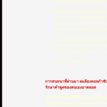
จึงทำให้คู่เสวนาของคุณไม่สา
และข้อความของคุณที่พึ่งโพสมา 
คุณ ALI ตอบข้อเขียนของคุณอีกค
ข้อความซ้ำอีกครั้งก็สามารถกระ
ซึ่งคู่เสวนาของคุณได้แจ้งว่าเป็น
เว็บมาสเตอร์ได้แจ้งให้คุณชีอะ
ที่จะฉวยโอกาสโพสข้อความทีละม
ทางเว็บมาสเตอร์ก็จะทำการล็อกกร
จึงเรียนมาให้ทราบ
การสนทนาที่ผ่านมา ผมต้องคอยกำชับ
รักษาคำพูดของตนเองมาตลอด
ผมเชื่อว่าชีอะฮ์ที่ใช้ชื่อ Israya ซึ
นิสัยโกหกพกลม และบอกลาด้วยการกล่าว