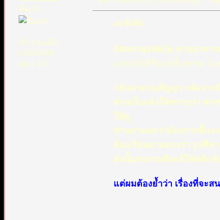
ตอบ: Mon Oct 26, 2009 8:40 pm
ชื่อ
มือเก๋า
ali บันทึก:
เข้าร่วมเมื่อ:
อัสสลามุอลัยกุ้ม ท่านอาจารย
05/06/2009
และสวัสดีชีอะฮ์ทั้งหลาย โ
ตอบ: 120
กลับมาตามสัญญา หลังจากมี
ท่านเว็บแจ้งให้ทราบว่า ช่วง
ให้ดู
ท่านถามผมว่าต้องการชี้แจง
ต้องเรียนตามตรงว่า รูปที่ท่า
ดังนั้นรบกวนชีอะฮ์โพ้สต์กลั
แต่ผมต้องย้ำว่า เรื่องที่จะ
.