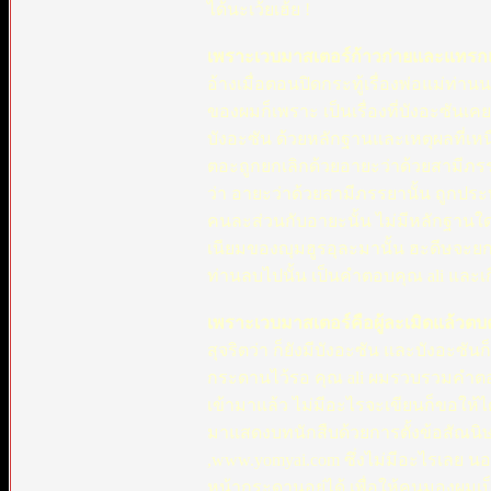
ได้นะเว้ยเฮ้ย !
เพราะเวบมาสเตอร์ก้าวก่ายและแทรก
อ้างเมื่อตอนปิดกระทู้เรื่องพ่อแม่ท่า
ของผมก็เพราะ เป็นเรื่องที่บังอะซันเคย
บังอะซัน ด้วยหลักฐานและเหตุผลที่เห
ตอะถูกยกเลิกด้วยอายะว่าด้วยสามีภร
ว่า อายะว่าด้วยสามีภรรยานั้น ถูก
คนละส่วนกับอายะนั้น ไม่มีหลักฐานใ
เนียมของญุมฮูรอุละมานั้น ฮะดีษจะยกเ
ท่านลบไปนั้น เป็นคำตอบคุณ ali และเกี่
เพราะเวบมาสเตอร์คือผู้ละเมิดแล้วต
สุจริตว่า ก็ยังมีบังอะซัน และบังอะซัน
กระดานไว้รอ คุณ ali ผมรวบรวมคำตอบ
เข้ามาแล้ว ไม่มีอะไรจะเขียนก็ขอให้ไ
มาแสดงบทนักสืบด้วยการตั้งข้อสัณนิษฐา
,www.yomyai.com ซึ่งไม่มีอะไรเลย นอ
หน้ากระดานอยู่ได้ เพื่อให้คนมองผมเป