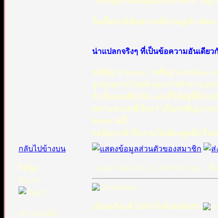
"ถกปัญหาเรื่องมุตอะกับวาฮาบี" อยู่
ในเนื้อหามีข้อความที่อ่านดูแล้ว คัด
น่าแปลกจริงๆ ที่เป็นข้อความอันเดียว
รอฟิเฎาะ israya , รอฟิเฎาะ firdawz แ
รูปแบบการโพสต์ และการทำงาน แทบจะเ
ถ้าเป็นคนเดียวกัน และที่โต้อยู่นี้คือ
เพราะขนาดที่เรียกว่าเป็นรอฟิเฎาะแน
ซะขนาดนี้
รอฟิเฎาะตัวอื่นๆ คงไม่ต้องพูดถึงเรื
กลับไปข้างบน
ไข่นุ้ย
ตอบ: Mon Oct 26, 2009 9:03 pm
ชื่อก
มือเก่า
เมื่อตะกียะฮ์ ไม่สำเร็จก็เผ่นซิครับ
เข้าร่วมเมื่อ: