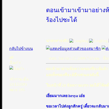
ตอนเข้ามาเข้ามาอย่างห
ร้องไปซะได้
น่าสงสารจริง
กลับไปข้างบน
ali
ตอบ: Tue Oct 27, 2009 7:23 pm
ชื่อก
มือเก๋า
ผมเข้ามาอ่านข้อความของชีอะฮ์แล้ว ท
มดเท็จของชีอะฮ์อีกเช่นเคยดังนี้
เข้าร่วมเมื่อ:
24/12/2003
ในหน้าที่ 24 ข้อความแรก ผมได้โพ้สต์ไ
ตอบ: 295
เยี่ยมมากเลย isrsya เอ๋ย
ขอเวลาไปส่งลูกสักครู่ เดี๋ยวจะกลับ