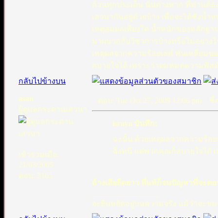
ถ้วนทุกประเด็น นั่นต่างหาก ที่ท่านต้
เสวนากันอยู่ด้วยบ้าง เพื่อจะได้ชั่ง
เหตุสมผลเพียงใด น้ำหนักของหลักฐานท
มาผนวกกับวิชาการบ้างหรือไม่อย่างไร
เหตุผลจากความร้อยเล่ห์ พันเหลี่ยมขอ
สบายใจได้ เพราะว่าผมหมดความพิสมั
กลับไปข้างบน
asan
ตอบ: Tue Oct 27, 2009 12:06 pm
ชื่อ
ผู้ดูแลกระดานเสวนา
israya บันทึก:
ฉะนั้น ด้วยเหตุผลจากความร้อยเ
ฉิ่งหนี แต่พวกคุณก็สบายใจได้
เข้าร่วมเมื่อ:
21/03/2005
ตอบ: 3165
อ้างเสียยืดยาว ที่แท้ก็จนปัญหาที่จะ
_________________
จะยืนหยัดอยู่บนความจริง แม้ว่าจะขมข