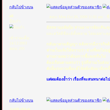
กลับไปข้างบน
ali
ตอบ: Mon Oct 26, 2009 11:01 am
ชื่
มือเก๋า
อัสสลามุอลัยกุ้ม ท่านอาจารย์อะสัน,คุ
และสวัสดีชีอะฮ์ทั้งหลาย โดยเฉพาะคุ
เข้าร่วมเมื่อ:
24/12/2003
กลับมาตามสัญญา หลังจากมีภารกิจต้อ
ตอบ: 295
ท่านเว็บแจ้งให้ทราบว่า ช่วงที่ผมไม่อย
ท่านถามผมว่าต้องการชี้แจงหรือไม่
ต้องเรียนตามตรงว่า รูปที่ท่านเว็บส่งม
ดังนั้นรบกวนชีอะฮ์โพ้สต์กลับมาอีกครั
แต่ผมต้องย้ำว่า เรื่องที่จะสนทนาต่อไป
.
กลับไปข้างบน
AntiRafidah