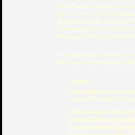
ในช่วงที่คุณ ALI ไม่อยู่โพสประเด็น
ตามมารยาทวิชาการ และใช้เล่ห์เหลี
เพียงนิดเดียว แล้วเพิ่มประเด็นอื่นๆเข
รับผิดชอบต่อประเด็นหลัก เว็บมาสเตอร
ที่ได้เคยประกาศไว้เเล้ว โดยไม่มีข้อแม้
ถ้าชีอะยังพร้อมที่จะเสวนาทางวิชาการต
เรียบร้อยแล้ว ก็ขอให้โพสข้อความท
ali บันทึก:
อัสสลามุอลัยกุ้ม ท่านอาจารย์อะ
และสวัสดีชีอะฮ์ทั้งหลาย โดยเฉ
กลับมาตามสัญญา หลังจากมีภาร
ท่านเว็บแจ้งให้ทราบว่า ช่วงที่ผ
ท่านถามผมว่าต้องการชี้แจงหรื
ต้องเรียนตามตรงว่า รูปที่ท่านเว