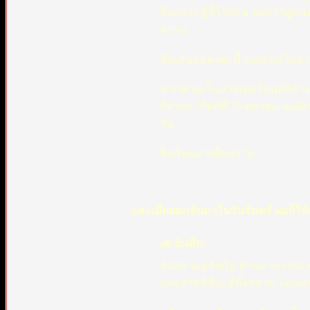
ล็อกกระทู้นี้ไว้ก่อน จนกว่าคู่
ทราบ
ข้อเสนอของผมนี้ ขอท่านเว็บม
หากท่านเว็บมาสเตอร์อนุมัติตา
ถึงวันอาทิตย์ที่ 25 ตุลาคม ผม
วัน
จึงเรียนมาเพื่อทราบ
และเมื่อผมกลับมาในวันจันทร์ ผมก็ใ
ali บันทึก:
อัสสลามุอลัยกุ้ม ท่านอาจารย์อะ
และสวัสดีชีอะฮ์ทั้งหลาย โดยเฉ