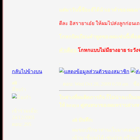
แต่มาวันนี้ชีอะฮ์ได้นำเอาคำของผมมา
ดีละ อิสรายาเอ๋ย ให้ผมไปส่งลูกก่อนเถอ
โกหกบิดเบือนคำพูดของผมเช่นนี้เพื่อสร
คำเตือน
โกหกแบบไม่มียางอาย ระวังจ
.
กลับไปข้างบน
ali
ตอบ: Wed Oct 28, 2009 6:59 am
ชื่อ
มือเก๋า
ในช่วงที่ผมติดภารกิจ ก็ไม่น่าจะเป็นเ
ให้ israya คู่สนทนาของผมทราบล่วงหน้
เข้าร่วมเมื่อ:
24/12/2003
ali บันทึก:
ตอบ: 295
ผมขอปรึกษาท่านเว็บมาสเตอร์ไว้
เข้ามาชี้แจงได้ เช่นป่วย หรืออ