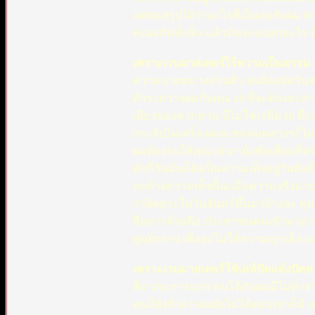
แต่พอสรุปได้ว่าอะไรที่เป็นลบกับผม ท่า
คเนมกันทั้งนั้น แล้วมันจะแปลกอะไร 
เพราะเวบมาสเตอร์ไร้ความเป็นธรรม
ความบาดหมางส่วนตัว จนต้องนัดวันช
ตัวระหว่างผมกับคุณ ali ที่จะต้องสะสา
เดียวของพวกท่าน นี่ไม่ใช่เวทีมวย ที่
กระจับไม่เสร็จ ผมจะชกลมพลางๆก็ไม่ไ
ผมต้องรอให้คุณ ali มานั่งพับเพียบท
สักกี่วันมันก็ยังเป็นความเท็จอยู่วันยัง
ลบล้างความเท็จนั้น(เมื่อความจริงมา
ว่าติดธุระในวันจันทร์ขึ้นมาบ้างละ คุณ
สื่อสารด้วยคือ ประชาชนคนเข้ามาอ่า
ศูนย์กลาง เพื่อจะไม่ให้ความญาเฮ็
เพราะเวบมาสเตอร์ใช้เล่ห์ปัดแข้งปัดข
คือ ประการแรก คนโต้กับผมมีไม่ต่ำจ
คนก็ยังท้วงว่าผมยังไม่ได้ตอบเขาก็