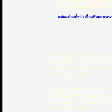
ดังนั้นรบกวนชีอะฮ์โพ้สต์กลับมา
แต่ผมต้องย้ำว่า เรื่องที่จะสนทน
.
แต่ถ้าชีอะไม่มีความพร้อมที่จะเสวนา
หรือหยุดได้เลย เว็บมาสเตอร์จะได้ป
ครั้งนี้สิ้นสุดแล้ว โดยฝ่ายชีอะเป็นฝ่
จะตอบชีอะครบ 4 ประเด็น
เว็บมาสเตอร์ให้โอกาสชีอะโพสข้อค
อีกครั้งหนึ่ง เมื่อให้โอกาสแล้วก็ควรจ
ให้โอกาสชีอะ ชีอะไม่รับ แต่เมื่อเว็บ
ชีอะก็จะแหกกฎอยู่เรื่อย