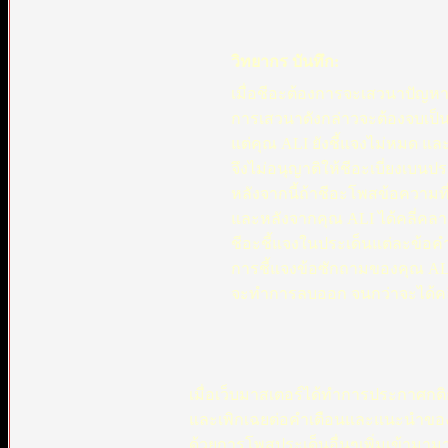
วิทยากร บันทึก:
เมื่อชีอะต้องการจะเสวนาปัญหา
การเสวนาดังกล่าวจะต้องจบเป็น
แต่คุณ ALI ยังชี้แจงไม่หมด แล
จึงไม่อนุญาติให้ชีอะเบี่ยงเบนป
หลังจากนี้ถ้าชีอะโพสข้อความที
และหลังจากคุณ ALI ได้คลี่คลาย
ชีอะชี้แจงในประเด็นแต่ละข้อ
การชี้แจงข้อซักถามของคุณ ALI ห
จะทำการลบออก จนกว่าจะได้คลี
เมื่อเว็บมาสเตอร์ได้ทำการประกาศกติก
และเพิกเฉยต่อคำเตือนและแนะนำของเว
ด้วยการโพสประเด็นอื่นๆเพิ่มเข้ามาม