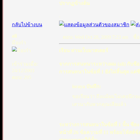
ปรากฏข้างต้น
.
กลับไปข้างบน
ali
ตอบ: Wed Oct 28, 2009 7:23 am
ชื่อ
มือเก๋า
เรียน ท่านเว็บมาสเตอร์
เข้าร่วมเมื่อ:
จากการสนทนาระหว่างผม (ali) กับชีอะฮ์ผ
24/12/2003
การสนทนาในข้อที่ 1 ยังไม่สิ้นสุด แต่
ตอบ: 295
israya บันทึก:
ขอเรียนว่า ถึงแม้ผมไม่เคยนึกจ
เสวนากับพวกคุณเสียแล้ว
ระหว่างการสนทนาในข้อที่ 1 นั้น ชีอะ
หน้าที่ 26 ข้อความที่ 11 พร้อมโพ้สต์ข