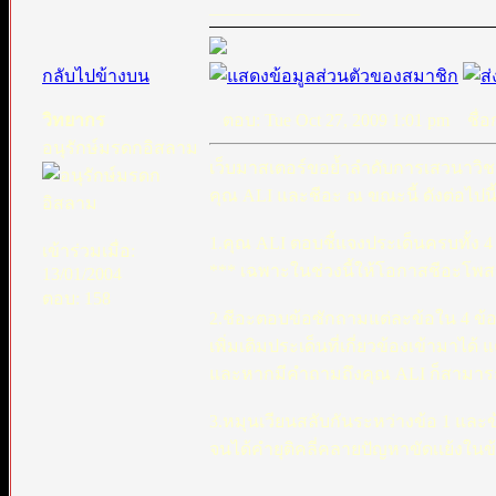
_________________
กลับไปข้างบน
วิทยากร
ตอบ: Tue Oct 27, 2009 1:01 pm
ชื่อก
อนุรักษ์มรดกอิสลาม
เว็บมาสเตอร์ขอย้ำลำดับการเสวนาวิ
คุณ ALI และชีอะ ณ ขณะนี้ ดังต่อไปนี
1.คุณ ALI ตอบชี้แจงประเด็นครบทั้ง 4 
เข้าร่วมเมื่อ:
*** เฉพาะในช่วงนี้ให้โอกาสชีอะโพ
13/01/2004
ตอบ: 158
2.ชีอะตอบข้อซักถามแต่ละข้อใน 4 ข้อ
เพิ่มเติมประเด็นที่เกี่ยวข้องเข้ามาได้
และหากมีคำถามถึงคุณ ALI ก็สามาร
3.หมุนเวียนสลับกันระหว่างข้อ 1 และข้
จนได้คำยุติคลี่คลายปัญหาขัดเเย้งในข้