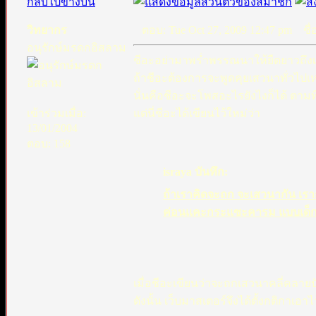
กลับไปข้างบน
วิทยากร
ตอบ: Tue Oct 27, 2009 12:47 pm
ชื่อ
อนุรักษ์มรดกอิสลาม
ชีอะอย่ามาพร่ำพรรณนาให้ยืดยาวถึงเว
ถ้าชีอะต้องการจะพูดคุยเสวนาทั่วไปเห
นั่นคือชีอะจะโพสอะไรยังไงก็ได้ ตามท
เข้าร่วมเมื่อ:
แต่นี่ชีอะได้เขียนไว้ใหม่ว่า
13/01/2004
ตอบ: 158
israya บันทึก:
ถ้าเราคิดจะถก จะเสวนากัน เราก
ค่อนแคะกระแซะคารม แบบเด็
เมื่อชีอะเขียนว่าจะถกเสวนาคลี่คลา
ดังนั้น เว็บมาสเตอร์จึงได้ตั้งกติกาเอาไว้