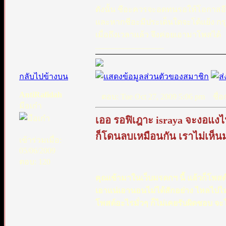
ดังนั้น ชีอะควรจะอดทนรอให้โอกาสอีกฝ
และหากชีอะมีประเด็นใดจะโต้แย้ง กรุ
เมื่อถึงเวลาแล้ว จึงค่อยเอามาโพสได้
_________________
กลับไปข้างบน
AntiRafidah
ตอบ: Tue Oct 27, 2009 5:06 pm
ชื่อก
มือเก๋า
เออ รอฟิเฎาะ israya จะงอแง
ก็โดนลบเหมือนกัน เราไม่เห็น
เข้าร่วมเมื่อ:
05/06/2009
ตอบ: 120
คุณเข้ามาในเว็บมรดกฯ นี้ แล้วก็โพสต์เร
เอาแน่เอานอนไม่ได้สักอย่าง ไหลไ
โพสต์อะไรมั่วๆ ก็ไม่เคยรับผิดชอบ จ