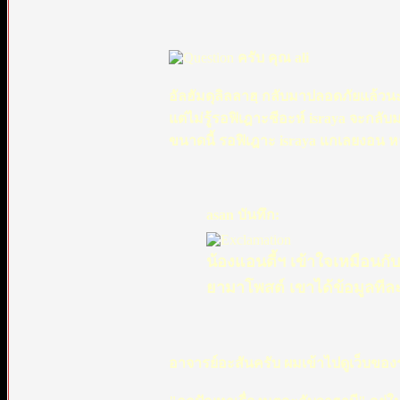
ครับ คุณ ali
อัลฮัมดุลิลลาฮฺ กลับมาปลอดภัยแล้วน
แต่ไม่รู้รอฟิเฎาะชีอะห์ israya จะกลับ
ขนาดนี้ รอฟิเฎาะ israya แกเลยงอน ห
asan บันทึก:
น้องแอนตี้ฯ เข้าใจเหมือนกับ
ยามาโพสต์ เขาได้ข้อมูลที
อาจารย์อะสันครับ ผมเข้าไปดูเว็บของ