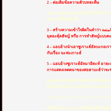
2 – ต่อเติมข้อความตัวบทฮะดีษ
แต่ความพยายามของชีอะฮ์ก็ไร้ผล ไม่ส
สนทนาขึ้นอีกดังนี้
3 – สร้างความเข้าใจผิดในคำว่า آية المتعة ให้ผู้อื่นเข้าใจว่า เป็นโองการเกี่ยวกับนิกะฮ์มุตอะฮ์ ทั้งที่ความจริงคือ
มุตอะตุ้ลฮัจญ์ หรือ การทำฮัจญ์แบบตะ
4 – แอบอ้างนำเอาซูเราะฮ์อัลบะกอเราะฮ์
กับเรื่อง นะฟะเกาะฮ์
5 – แอบอ้างซูเราะฮ์อัลมาอิดะห์ อายะฮ์
การแสดงเจตตนาของศอฮาบะฮ์ว่าจะขันที
ผมจะยังไม่เปลี่ยนหัวข้อหรือเปลี่ยนป
ที่แสดงข้างต้น และเป็นไปตามเจตจำนงค
“ถ้าเราคิดจะถก จะเสวนากัน เราก็ต้อ
ดังนั้นถ้าคุณ Israya หรือชีอะฮ์ท่านใ