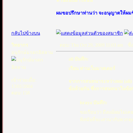
ท่านแนบมาให้นั้น
ผมขอปรึกษาท่านว่า จะอนุญาตให้ผมชี้แจ
.
กลับไปข้างบน
วิทยากร
ตอบ: Thu Oct 29, 2009 11:03 am
ชื่อ
อนุรักษ์มรดกอิสลาม
ali บันทึก:
เรียน ท่านเว็บมาสเตอร์
เข้าร่วมเมื่อ:
จากการสนทนาระหว่างผม (ali) กับช
13/01/2004
ข้อด้วยกัน ซึ่งการสนทนาในข้อที่
ตอบ: 158
israya บันทึก:
ขอเรียนว่า ถึงแม้ผมไม่เ
พิสมัยที่จะเสวนากับพวกคุ