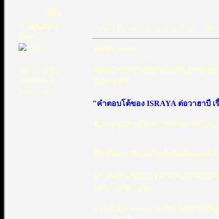
ผู้ส่ง
AntiRafidah
ตอบ: Fri Oct 23, 2009 2:59 pm
ชื่อกร
มือเก๋า
แจ้งข่าวครับ
เข้าร่วมเมื่อ:
พอดีแวะเข้าไปเว็บของรอฟิเฎาะอัยย
05/06/2009
ชื่อกระทู้ว่า
ตอบ: 120
"คำตอบโต้ของ ISRAYA ต่อวาฮาบี เรื
ซึ่งอ่านดูแล้ว เป็นการคัดไปจากเว็บม
นี่จึงเป็นการยืนยันในข้อสันนิษฐานข้อใ
1.รอฟิเฎาะ israya รู้จักและอยู่ทีมป่ว
israya เข้ามาป่วน
2.รอฟิเฎาะ israya ไม่รู้จักกันกับรอฟ