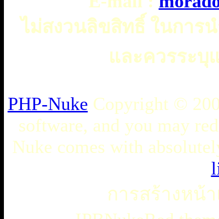
E-mail :
morado
ไม่สงวนลิขสิทธิ์ ในการ
และควรระบุแห
PHP-Nuke
Copyright © 2005
software, and you may redi
Nuke comes with absolutely 
l
การสร้างหน้าเ