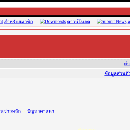
สำหรับสมาชิก
ดาวน์โหลด
เ
คำ
ข้อมูลส่วนตั
านข่าวหลัก
->
ปัญหาศาสนา