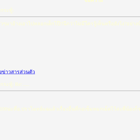
ข้อความ
กระทู้:
ฐานมั่วๆมาอ้างเอาไปหลอกเด็กไป๊!!นีกว่าไม่มีใครรู้เห็นหรือยังไง?
ระทู้: Re: .....
1/100น่ะที่อ.ปราโมทย์แฉแล้วเรื่องอื่นที่กอเซ็มหมกเม็ดไว้ล่ะพี่น้อ