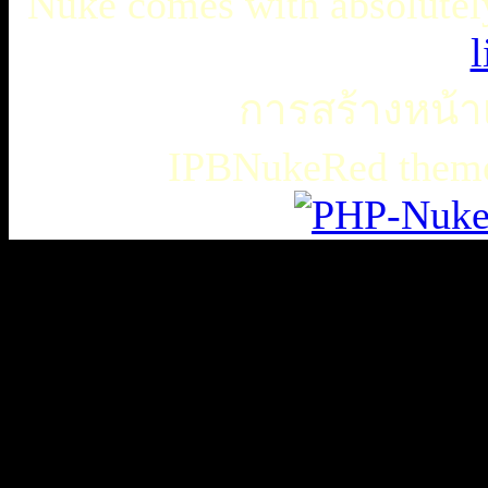
Nuke comes with absolutely 
l
การสร้างหน้าเ
IPBNukeRed the
เธเธญเน€เธเธฃเธ”เธดเธ•เธเธฃเธตเธซเธเนเธญเธขเธเธฃเธฑเธเธชเธกเธฑเธเธฃเธเธธเนเธเธฃเธฑเธเธเธฑเนเธเนเธกเนเธ•เนเธญเธเธเธฒเธ
เธชเธฅเนเธญเธ•เธญเธญเธเนเธฅเธเน
เน€เธเธฃเธ”เธดเธ•เนเธเธเธฑเธชเนเธ”เนเน€เธเธดเธเธเธฃเธดเธ
slot938
เธชเธฅเนเธญเธ•
เธชเธฅเนเธญเธ•เธญเธญเธเนเธฅเธเน
thaicasinobin
เนเธเธเน€เธเธฃเธ”เธดเธ•เธเธฃเธต
เธชเธฅเนเธญเธ•
เธเธฒเธเธฒเธฃเนเธฒ
เธเธฒเธชเธดเนเธเธญเธญเธเนเธฅเธเน
JQK41
เธชเธฅเนเธญเธ•
เน€เธเธฃเธ”เธดเธ•เธเธฃเธต
เนเธ
—
เธขเธเธฒเธชเธดเนเธเธญเธญเธเนเธฅเธเน
thaibet55
kubet
เนเธ
—
เธขเธเธฒเธชเธดเนเธเธญเธญเธเนเธฅเธเน
เนเธ
—
เธเธเธญเธฅ
เธเธญเธเน€เธเธญเธฃเนเธฅเธตเธ
เธเธฐเนเธเธเธเธธเธ•เธเธญเธฅ
เน€เธงเนเธเธเธเธฑเธเธญเธฑเธเธ”เธฑเธ1
HUC99
เน€เธงเนเธเธ•เธฃเธ