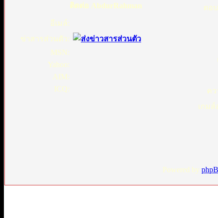
ติดต่อ AbdurRahman
ตอบ
อีเมล์:
ข่าสารส่วนตัว:
MSN:
Yahoo:
AIM:
ICQ:
คว
เกมส์
Powered by
php