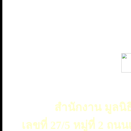
สำนักงาน มูลนิธ
เลขที่ 27/5 หมู่ที่ 2 