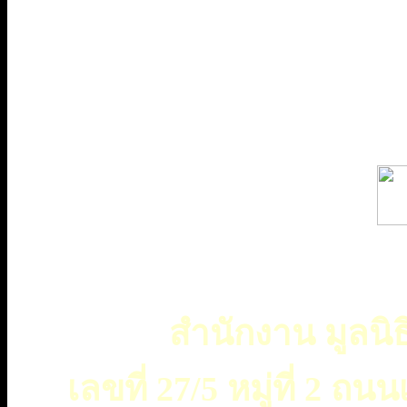
สำนักงาน มูลนิธ
เลขที่ 27/5 หมู่ที่ 2 