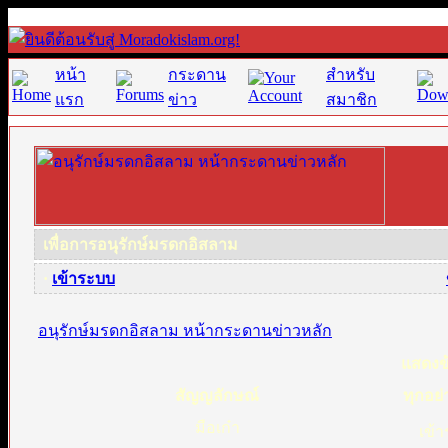
หน้า
กระดาน
สำหรับ
แรก
ข่าว
สมาชิก
เพื่อการอนุรักษ์มรดกอิสลาม
·
เข้าระบบ
อนุรักษ์มรดกอิสลาม หน้ากระดานข่าวหลัก
แสดงข้
สัญญลักษณ์
ทุกอย่
มือเก๋า
เข้า