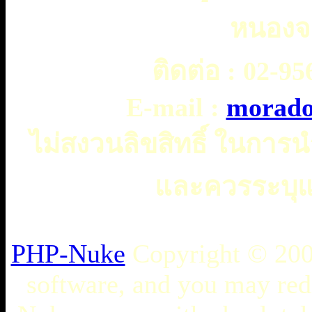
หนองจ
ติดต่อ :
02-956
E-mail :
morado
ไม่สงวนลิขสิทธิ์ ในการ
และควรระบุแห
PHP-Nuke
Copyright © 2005
software, and you may redi