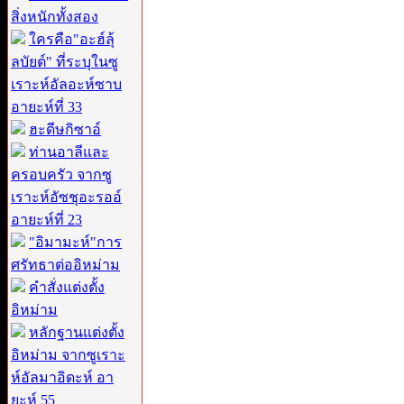
สิ่งหนักทั้งสอง
ใครคือ"อะฮ์ลุ้
ลบัยต์" ที่ระบุในซู
เราะห์อัลอะห์ซาบ
อายะห์ที่ 33
ฮะดีษกิซาอ์
ท่านอาลีและ
ครอบครัว จากซู
เราะห์อัซชุอะรออ์
อายะห์ที่ 23
"อิมามะห์"การ
ศรัทธาต่ออิหม่าม
คำสั่งแต่งตั้ง
อิหม่าม
หลักฐานแต่งตั้ง
อิหม่าม จากซูเราะ
ห์อัลมาอิดะห์ อา
ยะห์ 55