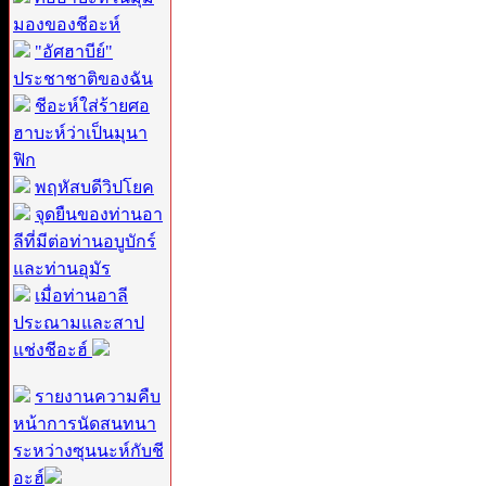
มองของชีอะห์
"อัศฮาบีย์"
ประชาชาติของฉัน
ชีอะห์ใส่ร้ายศอ
ฮาบะห์ว่าเป็นมุนา
ฟิก
พฤหัสบดีวิปโยค
จุดยืนของท่านอา
ลีที่มีต่อท่านอบูบักร์
และท่านอุมัร
เมื่อท่านอาลี
ประณามและสาป
แช่งชีอะฮ์
รายงานความคืบ
หน้าการนัดสนทนา
ระหว่างซุนนะห์กับชี
อะฮ์