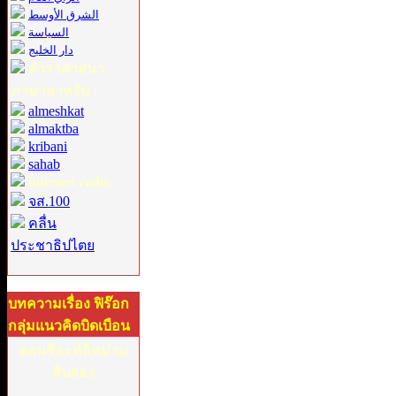
الشرق الأوسط
السياسة
دار الخليج
ตำราศาสนา
ภาษาอาหรับ :
almeshkat
almaktba
kribani
sahab
internet radio
จส.100
คลื่น
ประชาธิปไตย
บทความเรื่อง ฟิร๊อก
กลุ่มแนวคิดบิดเบือน
ตอนชีอะห์อิหม่าม
สิบสอง