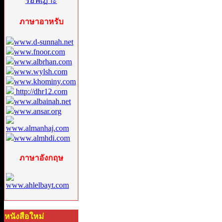
ภาษาอาหรับ
www.d-sunnah.net
www.fnoor.com
www.albrhan.com
www.wylsh.com
www.khominy.com
http://dhr12.com
www.albainah.net
www.ansar.org
www.almanhaj.com
www.almhdi.com
ภาษาอังกฤษ
www.ahlelbayt.com
หนังสือใหม่