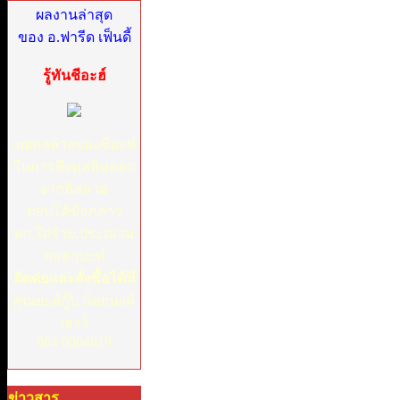
ผลงานล่าสุด
ของ อ.ฟารีด เฟ็นดี้
รู้ทันชีอะฮ์
เผยกลลวงของชีอะห์
ในการดึงมุสลิมออก
จากอิสลาม
ตอบโต้ข้อกล่าว
หา,ใส่ร้าย,ประณาม
ศอฮาบะห์
ติดต่อและสั่งซื้อได้ที่
คุณยะอ์กู๊บ น้อยนงค์
เยาว์
084 0004619
ข่าวสาร