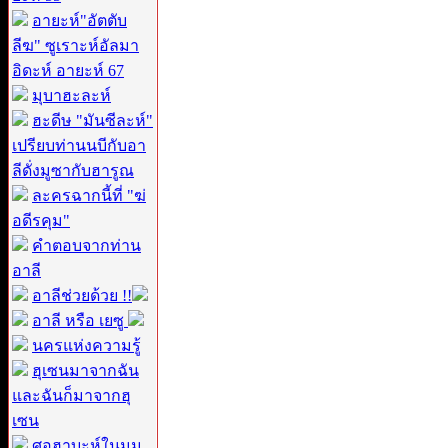
อายะห์"อัตตับ
ลีฆ" ซูเราะห์อัลมา
อิดะห์ อายะห์ 67
มุบาฮะละห์
ฮะดีษ "มันซีละห์"
เปรียบท่านนบีกับอา
ลีดั่งมูซากับฮารูณ
ละครฉากนี้ที่ "ฆ่
อดีรคุม"
คำตอบจากท่าน
อาลี
อาลีช่วยด้วย !!
อาลี หรือ เยซู
นครแห่งความรู้
ฮุเซนมาจากฉัน
และฉันก็มาจากฮุ
เซน
ศอฮาบะห์ในมุม