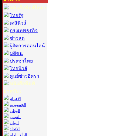
หนังสือพิมพ์ไทย :
ไทยรัฐ
เดลินิวส์
กรุงเทพธุรกิจ
ข่าวสด
ผู้จัดการออนไลน์
มติชน
ประชาไทย
ไทยนิวส์
ศูนย์ข่าวอิศรา
หนังสือพิมพ์
อาหรับ :
الاهرام
الجمهورية
الوطن
القبس
البيان
الاتحاد
الرأي العام