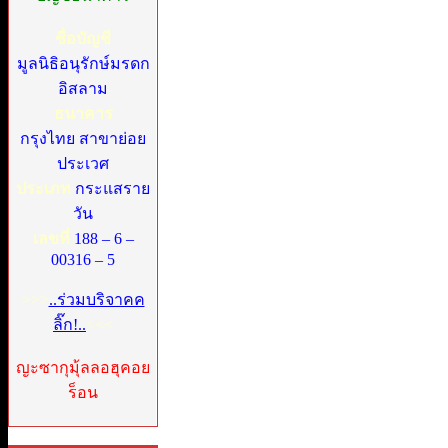
ชื่อบัญชี
มูลนิธิอนุรักษ์มรดก
อิสลาม
ธนาคาร
กรุงไทย สาขาย่อย
ประเวศ
ประเภท
กระแสราย
วัน
เลขที่
188 – 6 –
00316 – 5
>>>
..ร่วมบริจาคค
ลิ๊ก!..
<<<
ญะซากุมุ้ลลอฮุคอย
ร็อน