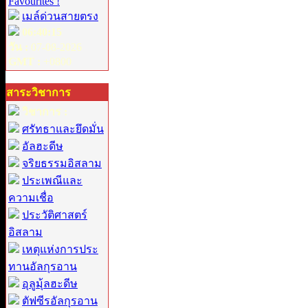
Favourites !
เมล์ด่วนสายตรง
06:40:15
วัน :
07-08-2026
GMT :
+0800
สาระวิชาการ
วิชาการ :
ศรัทธาและยึดมั่น
อัลฮะดีษ
จริยธรรมอิสลาม
ประเพณีและ
ความเชื่อ
ประวัติศาสตร์
อิสลาม
เหตุแห่งการประ
ทานอัลกุรอาน
อุลูมุ้ลฮะดีษ
ตัฟซีรอัลกุรอาน