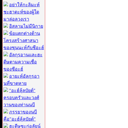
อย่าให้กะลิมะห์
ชะฮาดะห์ของผู้ใด
มาล่อลวงเรา
อิสลามไม่มีนิกาย
ข้อแตกต่างด้าน
โครงสร้างศาสนา
ของซุนนะห์กับชีอะฮ์
อัลกุรอานและฮะ
ดีษตามความเชื่อ
ของชีอะฮ์
อายะห์อัลกุรอา
นที่ขาดหาย
"อะฮ์ลุ้ลบัยต์"
ครอบครัวและวงศ์
วานของท่านนบี
ภรรยาของนบี
คือ"อะฮ์ลุ้ลบัยต์"
ฮะดีษซะก่อลัยน์