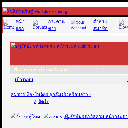
หน้า
กระดาน
สำหรับ
แรก
ข่าว
สมาชิก
เพื่อการอนุรักษ์มรดกอิสลาม
·
เข้าระบบ
สมชาย นีละไพจิตร ถูกอุ้มจริงหรือปล่าว ?
ไปที่หน้า
1
,
2
ถัดไป
อนุรักษ์มรดกอิสลาม หน้ากระดา